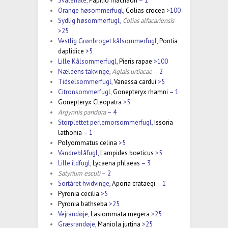
Svalehale,
Papilio machaon
– 1
Orange høsommerfugl,
Colias crocea
>100
Sydlig høsommerfugl,
Colias alfacariensis
>25
Vestlig Grønbroget kålsommerfugl,
Pontia
daplidice
>5
Lille Kålsommerfugl,
Pieris rapae
>100
Nældens takvinge,
Aglais urtiacae
– 2
Tidselsommerfugl,
Vanessa cardui
>5
Citronsommerfugl,
Gonepteryx rhamni
– 1
Gonepteryx Cleopatra
>5
Argynnis pandora
– 4
Storplettet perlemorsommerfugl,
Issoria
lathonia
– 1
Polyommatus celina
>5
Vandreblåfugl,
Lampides boeticus
>5
Lille ildfugl,
Lycaena phlaeas
– 3
Satyrium esculi
– 2
Sortåret hvidvinge,
Aporia crataegi
– 1
Pyronia cecilia
>5
Pyronia bathseba
>25
Vejrandøje,
Lasiommata megera
>25
Græsrandøje,
Maniola jurtina
>25