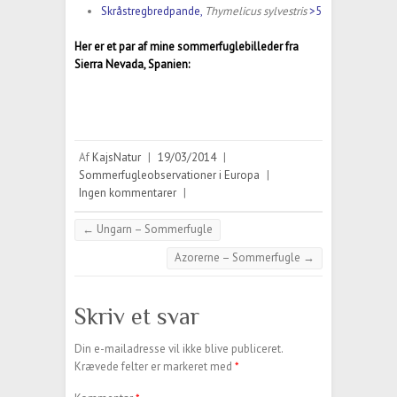
Skråstregbredpande,
Thymelicus sylvestris
>5
Her er et par af mine sommerfuglebilleder fra
Sierra Nevada, Spanien:
Af
KajsNatur
|
19/03/2014
|
Sommerfugleobservationer i Europa
|
Ingen kommentarer
|
←
Ungarn – Sommerfugle
Azorerne – Sommerfugle
→
Skriv et svar
Din e-mailadresse vil ikke blive publiceret.
Krævede felter er markeret med
*