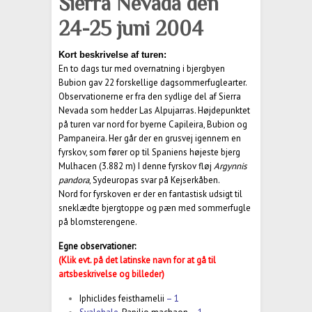
Sierra Nevada den
24-25 juni 2004
Kort beskrivelse af turen:
En to dags tur med overnatning i bjergbyen
Bubion gav 22 forskellige dagsommerfuglearter.
Observationerne er fra den sydlige del af Sierra
Nevada som hedder Las Alpujarras. Højdepunktet
på turen var nord for byerne Capileira, Bubion og
Pampaneira. Her går der en grusvej igennem en
fyrskov, som fører op til Spaniens højeste bjerg
Mulhacen (3.882 m) I denne fyrskov fløj
Argynnis
pandora
, Sydeuropas svar på Kejserkåben.
Nord for fyrskoven er der en fantastisk udsigt til
sneklædte bjergtoppe og pæn med sommerfugle
på blomsterengene.
Egne observationer:
(Klik evt. på det latinske navn for at gå til
artsbeskrivelse og billeder)
Iphiclides feisthamelii
– 1