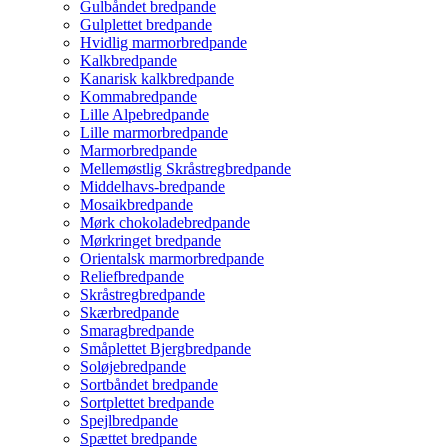
Gulbåndet bredpande
Gulplettet bredpande
Hvidlig marmorbredpande
Kalkbredpande
Kanarisk kalkbredpande
Kommabredpande
Lille Alpebredpande
Lille marmorbredpande
Marmorbredpande
Mellemøstlig Skråstregbredpande
Middelhavs-bredpande
Mosaikbredpande
Mørk chokoladebredpande
Mørkringet bredpande
Orientalsk marmorbredpande
Reliefbredpande
Skråstregbredpande
Skærbredpande
Smaragbredpande
Småplettet Bjergbredpande
Soløjebredpande
Sortbåndet bredpande
Sortplettet bredpande
Spejlbredpande
Spættet bredpande