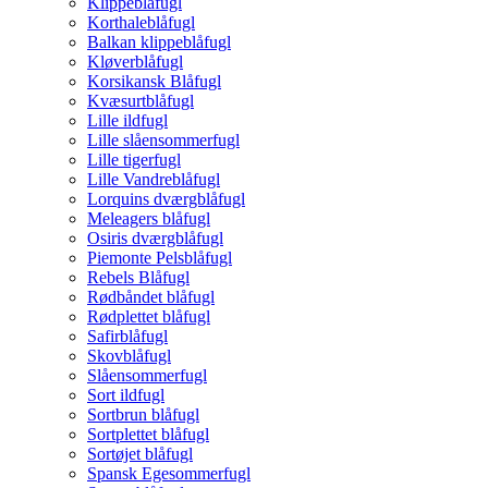
Klippeblåfugl
Korthaleblåfugl
Balkan klippeblåfugl
Kløverblåfugl
Korsikansk Blåfugl
Kvæsurtblåfugl
Lille ildfugl
Lille slåensommerfugl
Lille tigerfugl
Lille Vandreblåfugl
Lorquins dværgblåfugl
Meleagers blåfugl
Osiris dværgblåfugl
Piemonte Pelsblåfugl
Rebels Blåfugl
Rødbåndet blåfugl
Rødplettet blåfugl
Safirblåfugl
Skovblåfugl
Slåensommerfugl
Sort ildfugl
Sortbrun blåfugl
Sortplettet blåfugl
Sortøjet blåfugl
Spansk Egesommerfugl