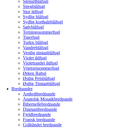
Stenurtblåfugl
Stregblåfugl
Stor ildfugl
Sydlig blåfugl
Sydlig korthaleblåfugl
Sølvblåfugl
Terningssommerfugl
Tigerfugl
Turkis blåfugl
Vandreblåfugl
Vestlig timianblåfugl
Violet ildfugl
Violetrandet ildfugl
Vrietornsommerfugl
Ørken Babul
Østlig Pelsblåfugl
Østlig Timianblåfugl
Bredpander
Amboltbredpande
Anatolsk Mosaikbredpande
Bibernellebredpande
Diamantbredpande
Fjeldbredpande
Fransk bredpande
Gråbåndet bredpande