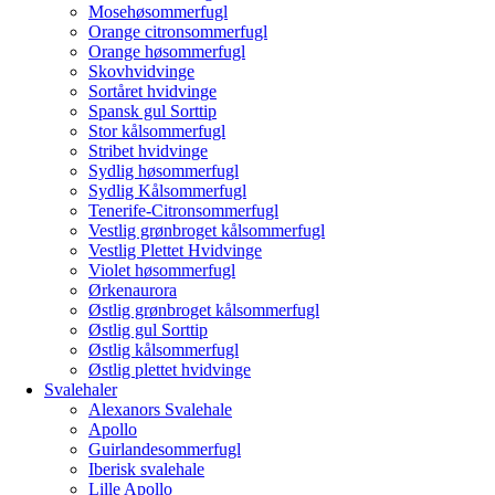
Mosehøsommerfugl
Orange citronsommerfugl
Orange høsommerfugl
Skovhvidvinge
Sortåret hvidvinge
Spansk gul Sorttip
Stor kålsommerfugl
Stribet hvidvinge
Sydlig høsommerfugl
Sydlig Kålsommerfugl
Tenerife-Citronsommerfugl
Vestlig grønbroget kålsommerfugl
Vestlig Plettet Hvidvinge
Violet høsommerfugl
Ørkenaurora
Østlig grønbroget kålsommerfugl
Østlig gul Sorttip
Østlig kålsommerfugl
Østlig plettet hvidvinge
Svalehaler
Alexanors Svalehale
Apollo
Guirlandesommerfugl
Iberisk svalehale
Lille Apollo