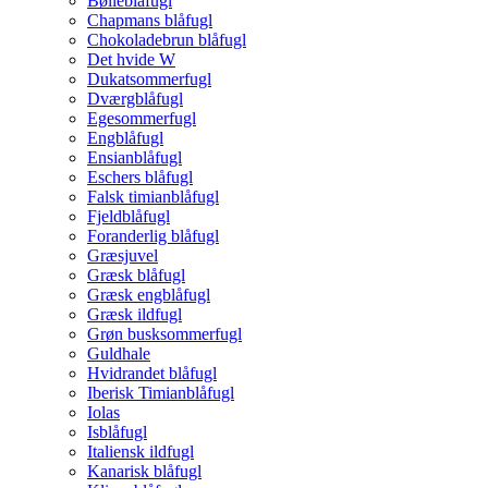
Bølleblåfugl
Chapmans blåfugl
Chokoladebrun blåfugl
Det hvide W
Dukatsommerfugl
Dværgblåfugl
Egesommerfugl
Engblåfugl
Ensianblåfugl
Eschers blåfugl
Falsk timianblåfugl
Fjeldblåfugl
Foranderlig blåfugl
Græsjuvel
Græsk blåfugl
Græsk engblåfugl
Græsk ildfugl
Grøn busksommerfugl
Guldhale
Hvidrandet blåfugl
Iberisk Timianblåfugl
Iolas
Isblåfugl
Italiensk ildfugl
Kanarisk blåfugl