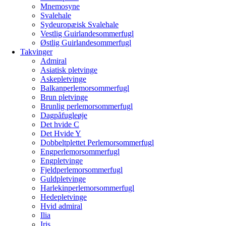
Mnemosyne
Svalehale
Sydeuropæisk Svalehale
Vestlig Guirlandesommerfugl
Østlig Guirlandesommerfugl
Takvinger
Admiral
Asiatisk pletvinge
Askepletvinge
Balkanperlemorsommerfugl
Brun pletvinge
Brunlig perlemorsommerfugl
Dagpåfugleøje
Det hvide C
Det Hvide Y
Dobbeltplettet Perlemorsommerfugl
Engperlemorsommerfugl
Engpletvinge
Fjeldperlemorsommerfugl
Guldpletvinge
Harlekinperlemorsommerfugl
Hedepletvinge
Hvid admiral
Ilia
Iris