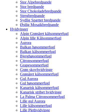
Stor Alpebredpande
Stor bredpande
Stor Chokoladebredpande
Stregbredpande
Sydlig Spættet bredpande
Østlig Mosaikbredpande
Hvidvinger
Alpin Grønåret kålsommerfugl
Alpin lille Kålsommerfugl
Aurora
Balkan høsommerfugl
Balkan kålsommerfugl
Bjerghøsommerfugl
Citronsommerfugl
Grapesommerfugl
Grøn skovhvidvinge
Grønåret kålsommerfugl
Gul Aurora
Gul høsommerfugl
Kanarisk kålsommerfugl
Kanarisk stribet hvidvinge
La Palma Citronsommerfugl
Lille gul Aurora
Lille kålsommerfugl
Lille Plethvidvinge