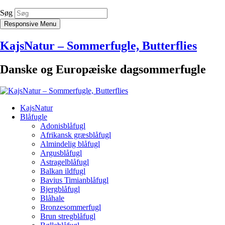
Søg
Responsive Menu
KajsNatur – Sommerfugle, Butterflies
Danske og Europæiske dagsommerfugle
KajsNatur
Blåfugle
Adonisblåfugl
Afrikansk græsblåfugl
Almindelig blåfugl
Argusblåfugl
Astragelblåfugl
Balkan ildfugl
Bavius Timianblåfugl
Bjergblåfugl
Blåhale
Bronzesommerfugl
Brun stregblåfugl