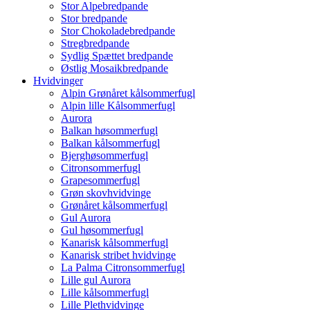
Stor Alpebredpande
Stor bredpande
Stor Chokoladebredpande
Stregbredpande
Sydlig Spættet bredpande
Østlig Mosaikbredpande
Hvidvinger
Alpin Grønåret kålsommerfugl
Alpin lille Kålsommerfugl
Aurora
Balkan høsommerfugl
Balkan kålsommerfugl
Bjerghøsommerfugl
Citronsommerfugl
Grapesommerfugl
Grøn skovhvidvinge
Grønåret kålsommerfugl
Gul Aurora
Gul høsommerfugl
Kanarisk kålsommerfugl
Kanarisk stribet hvidvinge
La Palma Citronsommerfugl
Lille gul Aurora
Lille kålsommerfugl
Lille Plethvidvinge