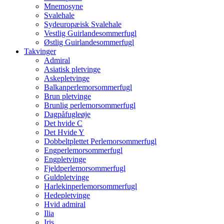
Mnemosyne
Svalehale
Sydeuropæisk Svalehale
Vestlig Guirlandesommerfugl
Østlig Guirlandesommerfugl
Takvinger
Admiral
Asiatisk pletvinge
Askepletvinge
Balkanperlemorsommerfugl
Brun pletvinge
Brunlig perlemorsommerfugl
Dagpåfugleøje
Det hvide C
Det Hvide Y
Dobbeltplettet Perlemorsommerfugl
Engperlemorsommerfugl
Engpletvinge
Fjeldperlemorsommerfugl
Guldpletvinge
Harlekinperlemorsommerfugl
Hedepletvinge
Hvid admiral
Ilia
Iris