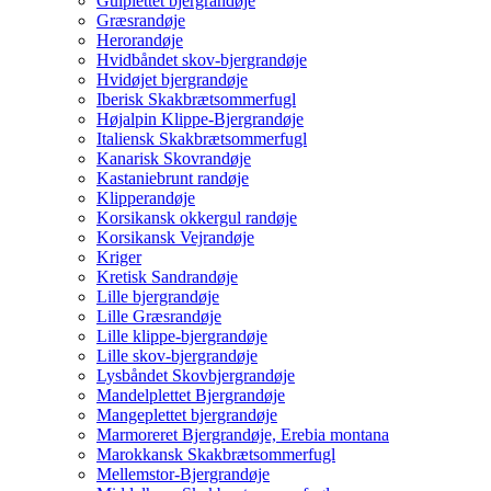
Gulplettet bjergrandøje
Græsrandøje
Herorandøje
Hvidbåndet skov-bjergrandøje
Hvidøjet bjergrandøje
Iberisk Skakbrætsommerfugl
Højalpin Klippe-Bjergrandøje
Italiensk Skakbrætsommerfugl
Kanarisk Skovrandøje
Kastaniebrunt randøje
Klipperandøje
Korsikansk okkergul randøje
Korsikansk Vejrandøje
Kriger
Kretisk Sandrandøje
Lille bjergrandøje
Lille Græsrandøje
Lille klippe-bjergrandøje
Lille skov-bjergrandøje
Lysbåndet Skovbjergrandøje
Mandelplettet Bjergrandøje
Mangeplettet bjergrandøje
Marmoreret Bjergrandøje, Erebia montana
Marokkansk Skakbrætsommerfugl
Mellemstor-Bjergrandøje