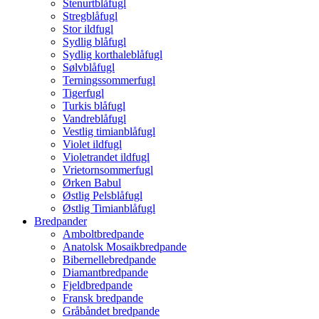
Stenurtblåfugl
Stregblåfugl
Stor ildfugl
Sydlig blåfugl
Sydlig korthaleblåfugl
Sølvblåfugl
Terningssommerfugl
Tigerfugl
Turkis blåfugl
Vandreblåfugl
Vestlig timianblåfugl
Violet ildfugl
Violetrandet ildfugl
Vrietornsommerfugl
Ørken Babul
Østlig Pelsblåfugl
Østlig Timianblåfugl
Bredpander
Amboltbredpande
Anatolsk Mosaikbredpande
Bibernellebredpande
Diamantbredpande
Fjeldbredpande
Fransk bredpande
Gråbåndet bredpande