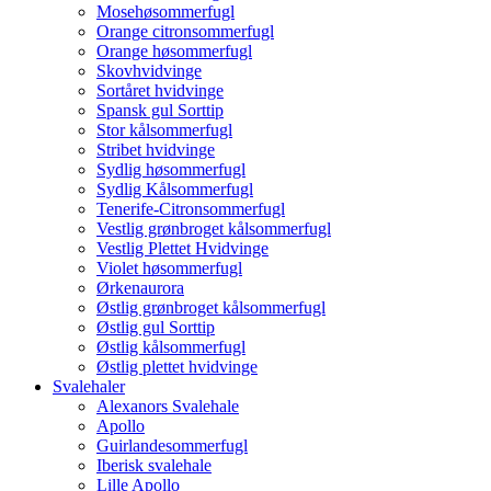
Mosehøsommerfugl
Orange citronsommerfugl
Orange høsommerfugl
Skovhvidvinge
Sortåret hvidvinge
Spansk gul Sorttip
Stor kålsommerfugl
Stribet hvidvinge
Sydlig høsommerfugl
Sydlig Kålsommerfugl
Tenerife-Citronsommerfugl
Vestlig grønbroget kålsommerfugl
Vestlig Plettet Hvidvinge
Violet høsommerfugl
Ørkenaurora
Østlig grønbroget kålsommerfugl
Østlig gul Sorttip
Østlig kålsommerfugl
Østlig plettet hvidvinge
Svalehaler
Alexanors Svalehale
Apollo
Guirlandesommerfugl
Iberisk svalehale
Lille Apollo