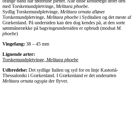
orange bånd har rødbrune pletter. Alle disse kendetegn deler den
med Torskemundpletvinge,
Melitaea phoebe.
Sydlig Torskemundpletvinge,
Melitaea ornata
afløser
Torskemundpletvinge,
Melitaea phoebe
i Syditalien og det meste af
Grækenland. På undersiden kan den dog kendes på, at den sorte
sømmånerække på bagvingeundersiden er opbrudt (modsat
M.
phoebe
)
Vingefang:
38 – 45 mm
Lignende arter:
Torskemundpletvinge,
Melitaea phoebe
Udbredelse:
Det sydlige Italien og syd for en linje Kastoriá-
Thessaloniki i Grækenland. I Grækenland er det underarten
Melitaea ornata ogygia
der flyver.