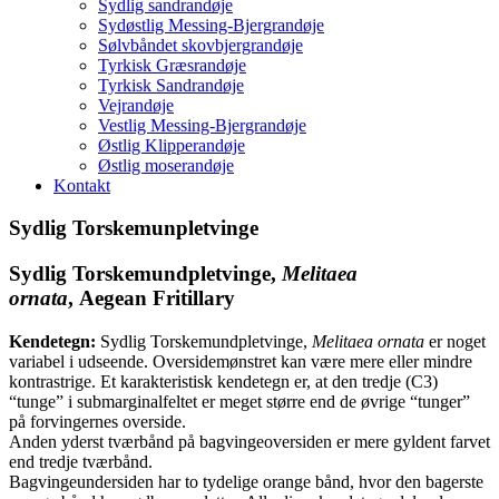
Sydlig sandrandøje
Sydøstlig Messing-Bjergrandøje
Sølvbåndet skovbjergrandøje
Tyrkisk Græsrandøje
Tyrkisk Sandrandøje
Vejrandøje
Vestlig Messing-Bjergrandøje
Østlig Klipperandøje
Østlig moserandøje
Kontakt
Sydlig Torskemunpletvinge
Sydlig Torskemundpletvinge
,
Melitaea
ornata
, Aegean Fritillary
Kendetegn:
Sydlig Torskemundpletvinge,
Melitaea ornata
er noget
variabel i udseende. Oversidemønstret kan være mere eller mindre
kontrastrige. Et karakteristisk kendetegn er, at den tredje (C3)
“tunge” i submarginalfeltet er meget større end de øvrige “tunger”
på forvingernes overside.
Anden yderst tværbånd på bagvingeoversiden er mere gyldent farvet
end tredje tværbånd.
Bagvingeundersiden har to tydelige orange bånd, hvor den bagerste