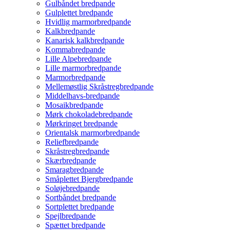
Gulbåndet bredpande
Gulplettet bredpande
Hvidlig marmorbredpande
Kalkbredpande
Kanarisk kalkbredpande
Kommabredpande
Lille Alpebredpande
Lille marmorbredpande
Marmorbredpande
Mellemøstlig Skråstregbredpande
Middelhavs-bredpande
Mosaikbredpande
Mørk chokoladebredpande
Mørkringet bredpande
Orientalsk marmorbredpande
Reliefbredpande
Skråstregbredpande
Skærbredpande
Smaragbredpande
Småplettet Bjergbredpande
Soløjebredpande
Sortbåndet bredpande
Sortplettet bredpande
Spejlbredpande
Spættet bredpande