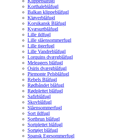
Klippeblåfugl
Korthaleblåfugl
Balkan klippeblåfugl
Kløverblåfugl
Korsikansk Blåfugl
Kvæsurtblåfugl
Lille ildfugl
Lille slåensommerfugl
Lille tigerfugl
Lille Vandreblåfugl
Lorquins dværgblåfugl
Meleagers blåfugl
Osiris dværgblåfugl
Piemonte Pelsblåfugl
Rebels Blåfugl
Rødbåndet blåfugl
Rødplettet blåfugl
Safirblåfugl
Skovblåfugl
Slåensommerfugl
Sort ildfugl
Sortbrun blåfugl
Sortplettet blåfugl
Sortøjet blåfugl
Spansk Egesommerfugl