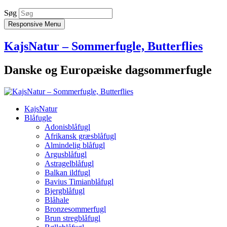
Søg
Responsive Menu
KajsNatur – Sommerfugle, Butterflies
Danske og Europæiske dagsommerfugle
KajsNatur
Blåfugle
Adonisblåfugl
Afrikansk græsblåfugl
Almindelig blåfugl
Argusblåfugl
Astragelblåfugl
Balkan ildfugl
Bavius Timianblåfugl
Bjergblåfugl
Blåhale
Bronzesommerfugl
Brun stregblåfugl