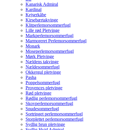
Kanarisk Admiral
Kardinal
Kejserkåbe
Kirsebærtakvinge
Klitperlemorsommerfugl
Lille rød Pletvinge
Markperlemorsommerfugl
Marmoreret Perlemorsommerfugl
Monark
Moseperlemorsommerfugl
Mørk Pletvinge
Nældens takvinge
Nældesommerfugl
Okkergul pletvinge
Pasha
Poppelsommerfugl
Provences pletvinge
Rød pletvinge
Rødlig perlemorsommerfugl
Skovperlemorsommerfugl
Snudesommerfugl
Sortringet perlemorsommerfugl
Storplettet perlemorsommerfugl
Sydlig brun pletvinge
Sydlig Hvid Admiral