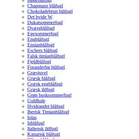
Bølleblåfugl
Chapmans blåfugl
Chokoladebrun blåfugl
Det hvide W
Dukatsommerfugl
Dværgblåfugl
Egesommerfugl
Engblåfugl
Ensianblåfugl
Eschers blåfugl
Falsk timianblåfugl
Fjeldblåfugl
Foranderlig blåfugl
Græsjuvel
Græsk blåfugl
Græsk engblåfugl
Græsk ildfugl
Grøn busksommerfugl
Guldhale
Hvidrandet blåfugl
Iberisk Timianblåfugl
Iolas
Isblåfugl
Italiensk ildfugl
Kanarisk blåfugl