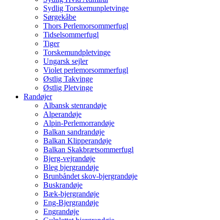
Sydlig Torskemunpletvinge
Sørgekåbe
Thors Perlemorsommerfugl
Tidselsommerfugl
Tiger
Torskemundpletvinge
Ungarsk sejler
Violet perlemorsommerfugl
Østlig Takvinge
Østlig Pletvinge
Randøjer
Albansk stenrandøje
Alperandøje
Alpin-Perlemorrandøje
Balkan sandrandøje
Balkan Klipperandøje
Balkan Skakbrætsommerfugl
Bjerg-vejrandøje
Bleg bjergrandøje
Brunbåndet skov-bjergrandøje
Buskrandøje
Bæk-bjergrandøje
Eng-Bjergrandøje
Engrandøje