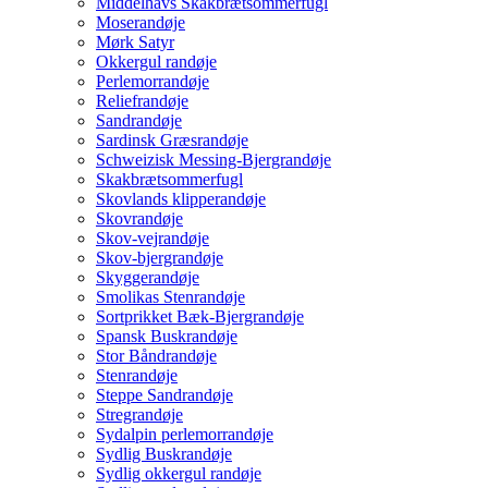
Middelhavs Skakbrætsommerfugl
Moserandøje
Mørk Satyr
Okkergul randøje
Perlemorrandøje
Reliefrandøje
Sandrandøje
Sardinsk Græsrandøje
Schweizisk Messing-Bjergrandøje
Skakbrætsommerfugl
Skovlands klipperandøje
Skovrandøje
Skov-vejrandøje
Skov-bjergrandøje
Skyggerandøje
Smolikas Stenrandøje
Sortprikket Bæk-Bjergrandøje
Spansk Buskrandøje
Stor Båndrandøje
Stenrandøje
Steppe Sandrandøje
Stregrandøje
Sydalpin perlemorrandøje
Sydlig Buskrandøje
Sydlig okkergul randøje