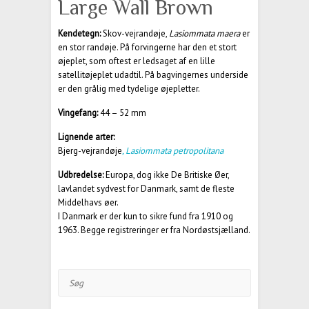
Large Wall Brown
Kendetegn:
Skov-vejrandøje,
Lasiommata maera
er
en stor randøje. På forvingerne har den et stort
øjeplet, som oftest er ledsaget af en lille
satellitøjeplet udadtil. På bagvingernes underside
er den grålig med tydelige øjepletter.
Vingefang:
44 – 52 mm
Lignende arter:
Bjerg-vejrandøje
, Lasiommata petropolitana
Udbredelse:
Europa, dog ikke De Britiske Øer,
lavlandet sydvest for Danmark, samt de fleste
Middelhavs øer.
I Danmark er der kun to sikre fund fra 1910 og
1963. Begge registreringer er fra Nordøstsjælland.
Søg