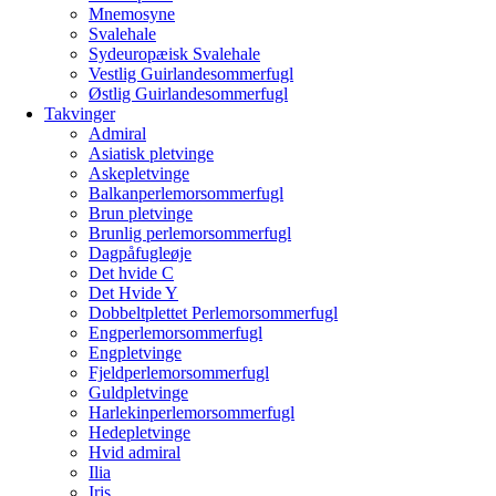
Mnemosyne
Svalehale
Sydeuropæisk Svalehale
Vestlig Guirlandesommerfugl
Østlig Guirlandesommerfugl
Takvinger
Admiral
Asiatisk pletvinge
Askepletvinge
Balkanperlemorsommerfugl
Brun pletvinge
Brunlig perlemorsommerfugl
Dagpåfugleøje
Det hvide C
Det Hvide Y
Dobbeltplettet Perlemorsommerfugl
Engperlemorsommerfugl
Engpletvinge
Fjeldperlemorsommerfugl
Guldpletvinge
Harlekinperlemorsommerfugl
Hedepletvinge
Hvid admiral
Ilia
Iris