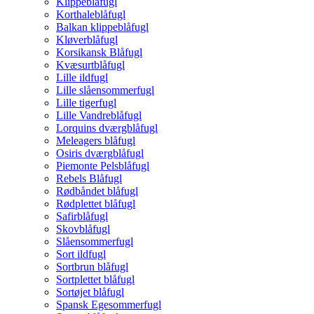
Klippeblåfugl
Korthaleblåfugl
Balkan klippeblåfugl
Kløverblåfugl
Korsikansk Blåfugl
Kvæsurtblåfugl
Lille ildfugl
Lille slåensommerfugl
Lille tigerfugl
Lille Vandreblåfugl
Lorquins dværgblåfugl
Meleagers blåfugl
Osiris dværgblåfugl
Piemonte Pelsblåfugl
Rebels Blåfugl
Rødbåndet blåfugl
Rødplettet blåfugl
Safirblåfugl
Skovblåfugl
Slåensommerfugl
Sort ildfugl
Sortbrun blåfugl
Sortplettet blåfugl
Sortøjet blåfugl
Spansk Egesommerfugl