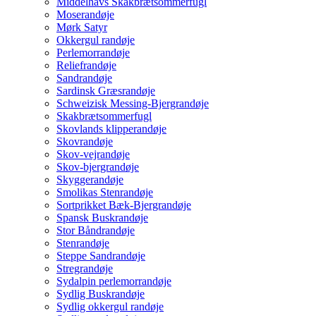
Middelhavs Skakbrætsommerfugl
Moserandøje
Mørk Satyr
Okkergul randøje
Perlemorrandøje
Reliefrandøje
Sandrandøje
Sardinsk Græsrandøje
Schweizisk Messing-Bjergrandøje
Skakbrætsommerfugl
Skovlands klipperandøje
Skovrandøje
Skov-vejrandøje
Skov-bjergrandøje
Skyggerandøje
Smolikas Stenrandøje
Sortprikket Bæk-Bjergrandøje
Spansk Buskrandøje
Stor Båndrandøje
Stenrandøje
Steppe Sandrandøje
Stregrandøje
Sydalpin perlemorrandøje
Sydlig Buskrandøje
Sydlig okkergul randøje