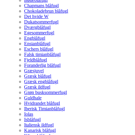
Bølleblåfugl
Chapmans blåfugl
Chokoladebrun blåfugl
Det hvide W
Dukatsommerfugl
Dværgblåfugl
Egesommerfugl
Engblåfugl
Ensianblåfugl
Eschers blåfugl
Falsk timianblåfugl
Fjeldblåfugl
Foranderlig blåfugl
Græsjuvel
Græsk blåfugl
Græsk engblåfugl
Græsk ildfugl
Grøn busksommerfugl
Guldhale
Hvidrandet blåfugl
Iberisk Timianblåfugl
Iolas
Isblåfugl
Italiensk ildfugl
Kanarisk blåfugl