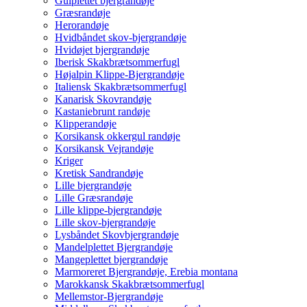
Gulplettet bjergrandøje
Græsrandøje
Herorandøje
Hvidbåndet skov-bjergrandøje
Hvidøjet bjergrandøje
Iberisk Skakbrætsommerfugl
Højalpin Klippe-Bjergrandøje
Italiensk Skakbrætsommerfugl
Kanarisk Skovrandøje
Kastaniebrunt randøje
Klipperandøje
Korsikansk okkergul randøje
Korsikansk Vejrandøje
Kriger
Kretisk Sandrandøje
Lille bjergrandøje
Lille Græsrandøje
Lille klippe-bjergrandøje
Lille skov-bjergrandøje
Lysbåndet Skovbjergrandøje
Mandelplettet Bjergrandøje
Mangeplettet bjergrandøje
Marmoreret Bjergrandøje, Erebia montana
Marokkansk Skakbrætsommerfugl
Mellemstor-Bjergrandøje