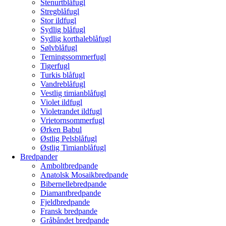
Stenurtblåfugl
Stregblåfugl
Stor ildfugl
Sydlig blåfugl
Sydlig korthaleblåfugl
Sølvblåfugl
Terningssommerfugl
Tigerfugl
Turkis blåfugl
Vandreblåfugl
Vestlig timianblåfugl
Violet ildfugl
Violetrandet ildfugl
Vrietornsommerfugl
Ørken Babul
Østlig Pelsblåfugl
Østlig Timianblåfugl
Bredpander
Amboltbredpande
Anatolsk Mosaikbredpande
Bibernellebredpande
Diamantbredpande
Fjeldbredpande
Fransk bredpande
Gråbåndet bredpande