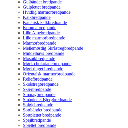
Gulbåndet bredpande
Gulplettet bredpande
Hvidlig marmorbredpande
Kalkbredpande
Kanarisk kalkbredpande
Kommabredpande
Lille Alpebredpande
Lille marmorbredpande
Marmorbredpande
Mellemøstlig Skråstregbredpande
Middelhavs-bredpande
Mosaikbredpande
Mørk chokoladebredpande
Mørkringet bredpande
Orientalsk marmorbredpande
Reliefbredpande
Skråstregbredpande
Skærbredpande
Smaragbredpande
Småplettet Bjergbredpande
Soløjebredpande
Sortbåndet bredpande
Sortplettet bredpande
Spejlbredpande
Spættet bredpande