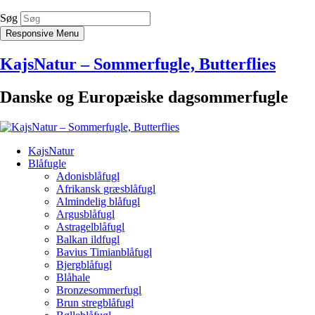
Søg
Responsive Menu
KajsNatur – Sommerfugle, Butterflies
Danske og Europæiske dagsommerfugle
KajsNatur
Blåfugle
Adonisblåfugl
Afrikansk græsblåfugl
Almindelig blåfugl
Argusblåfugl
Astragelblåfugl
Balkan ildfugl
Bavius Timianblåfugl
Bjergblåfugl
Blåhale
Bronzesommerfugl
Brun stregblåfugl