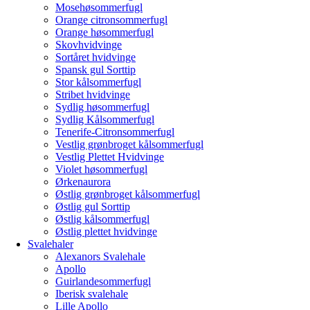
Mosehøsommerfugl
Orange citronsommerfugl
Orange høsommerfugl
Skovhvidvinge
Sortåret hvidvinge
Spansk gul Sorttip
Stor kålsommerfugl
Stribet hvidvinge
Sydlig høsommerfugl
Sydlig Kålsommerfugl
Tenerife-Citronsommerfugl
Vestlig grønbroget kålsommerfugl
Vestlig Plettet Hvidvinge
Violet høsommerfugl
Ørkenaurora
Østlig grønbroget kålsommerfugl
Østlig gul Sorttip
Østlig kålsommerfugl
Østlig plettet hvidvinge
Svalehaler
Alexanors Svalehale
Apollo
Guirlandesommerfugl
Iberisk svalehale
Lille Apollo