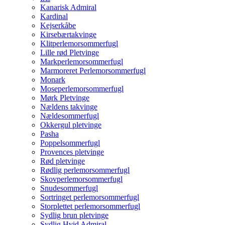
Kanarisk Admiral
Kardinal
Kejserkåbe
Kirsebærtakvinge
Klitperlemorsommerfugl
Lille rød Pletvinge
Markperlemorsommerfugl
Marmoreret Perlemorsommerfugl
Monark
Moseperlemorsommerfugl
Mørk Pletvinge
Nældens takvinge
Nældesommerfugl
Okkergul pletvinge
Pasha
Poppelsommerfugl
Provences pletvinge
Rød pletvinge
Rødlig perlemorsommerfugl
Skovperlemorsommerfugl
Snudesommerfugl
Sortringet perlemorsommerfugl
Storplettet perlemorsommerfugl
Sydlig brun pletvinge
Sydlig Hvid Admiral