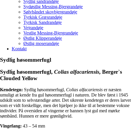
Sydlig sandrandøje
Sydøstlig Messing-Bjergrandøje
Sølvbåndet skovbjergrandøje
Tyrkisk Græsrandøje
Tyrkisk Sandrandøje
Vejrandøje
Vestlig Messing-Bjergrandøje
Østlig Klipperandøje
Østlig moserandøje
Kontakt
Sydlig høsommerfugl
Sydlig høsommerfugl
,
Colias alfacariensis
, Berger`s
Clouded Yellow
Kendetegn:
Sydlig høsommerfugl,
Colias alfacariensis
er næsten
umuligt at kende fra gul høsommerfugl i naturen. De blev først i 1945
udskilt som to selvstændige arter. Det sikreste kendetegn er deres larver
som er vidt forskellige, men det hjælper jo ikke til at bestemme voksne
individer. På oversiden af vingerne er hannen lyst gul med mørke
sømbånd. Hunnen er mere grønlighvid.
Vingefang:
43 – 54 mm