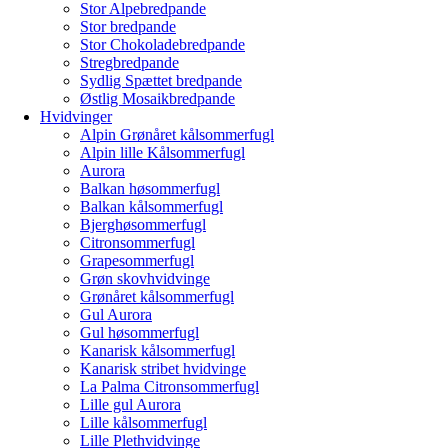
Stor Alpebredpande
Stor bredpande
Stor Chokoladebredpande
Stregbredpande
Sydlig Spættet bredpande
Østlig Mosaikbredpande
Hvidvinger
Alpin Grønåret kålsommerfugl
Alpin lille Kålsommerfugl
Aurora
Balkan høsommerfugl
Balkan kålsommerfugl
Bjerghøsommerfugl
Citronsommerfugl
Grapesommerfugl
Grøn skovhvidvinge
Grønåret kålsommerfugl
Gul Aurora
Gul høsommerfugl
Kanarisk kålsommerfugl
Kanarisk stribet hvidvinge
La Palma Citronsommerfugl
Lille gul Aurora
Lille kålsommerfugl
Lille Plethvidvinge