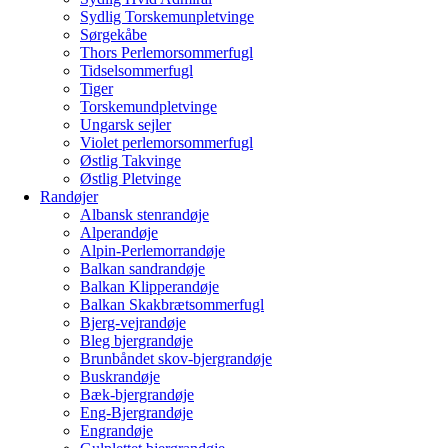
Sydlig Torskemunpletvinge
Sørgekåbe
Thors Perlemorsommerfugl
Tidselsommerfugl
Tiger
Torskemundpletvinge
Ungarsk sejler
Violet perlemorsommerfugl
Østlig Takvinge
Østlig Pletvinge
Randøjer
Albansk stenrandøje
Alperandøje
Alpin-Perlemorrandøje
Balkan sandrandøje
Balkan Klipperandøje
Balkan Skakbrætsommerfugl
Bjerg-vejrandøje
Bleg bjergrandøje
Brunbåndet skov-bjergrandøje
Buskrandøje
Bæk-bjergrandøje
Eng-Bjergrandøje
Engrandøje