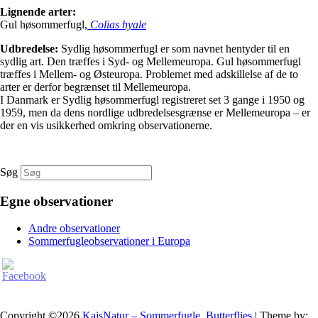
Lignende arter:
Gul høsommerfugl,
Colias hyale
Udbredelse:
Sydlig høsommerfugl er som navnet hentyder til en
sydlig art. Den træffes i Syd- og Mellemeuropa. Gul høsommerfugl
træffes i Mellem- og Østeuropa. Problemet med adskillelse af de to
arter er derfor begrænset til Mellemeuropa.
I Danmark er Sydlig høsommerfugl registreret set 3 gange i 1950 og
1959, men da dens nordlige udbredelsesgrænse er Mellemeuropa – er
der en vis usikkerhed omkring observationerne.
Søg
Egne observationer
Andre observationer
Sommerfugleobservationer i Europa
Copyright ©2026
KajsNatur – Sommerfugle, Butterflies
| Theme by: