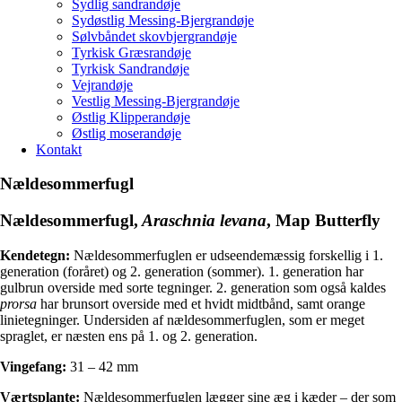
Sydlig sandrandøje
Sydøstlig Messing-Bjergrandøje
Sølvbåndet skovbjergrandøje
Tyrkisk Græsrandøje
Tyrkisk Sandrandøje
Vejrandøje
Vestlig Messing-Bjergrandøje
Østlig Klipperandøje
Østlig moserandøje
Kontakt
Nældesommerfugl
Nældesommerfugl
,
Araschnia levana
, Map Butterfly
Kendetegn:
Nældesommerfuglen er udseendemæssig forskellig i 1.
generation (foråret) og 2. generation (sommer). 1. generation har
gulbrun overside med sorte tegninger. 2. generation som også kaldes
prorsa
har brunsort overside med et hvidt midtbånd, samt orange
linietegninger. Undersiden af nældesommerfuglen, som er meget
spraglet, er næsten ens på 1. og 2. generation.
Vingefang:
31 – 42 mm
Værtsplante:
Nældesommerfuglen lægger sine æg i kæder – der som