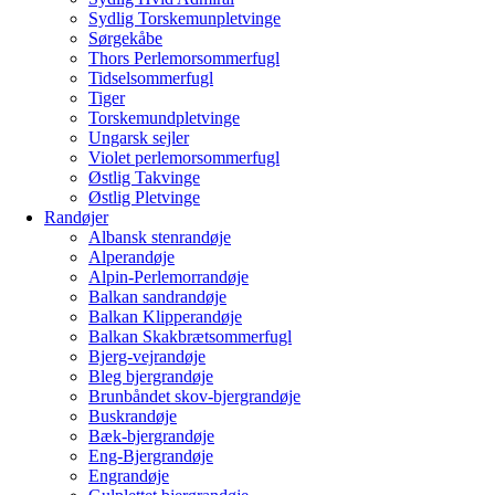
Sydlig Torskemunpletvinge
Sørgekåbe
Thors Perlemorsommerfugl
Tidselsommerfugl
Tiger
Torskemundpletvinge
Ungarsk sejler
Violet perlemorsommerfugl
Østlig Takvinge
Østlig Pletvinge
Randøjer
Albansk stenrandøje
Alperandøje
Alpin-Perlemorrandøje
Balkan sandrandøje
Balkan Klipperandøje
Balkan Skakbrætsommerfugl
Bjerg-vejrandøje
Bleg bjergrandøje
Brunbåndet skov-bjergrandøje
Buskrandøje
Bæk-bjergrandøje
Eng-Bjergrandøje
Engrandøje