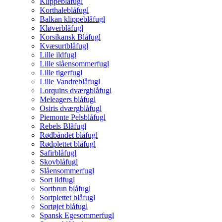
Klippeblåfugl
Korthaleblåfugl
Balkan klippeblåfugl
Kløverblåfugl
Korsikansk Blåfugl
Kvæsurtblåfugl
Lille ildfugl
Lille slåensommerfugl
Lille tigerfugl
Lille Vandreblåfugl
Lorquins dværgblåfugl
Meleagers blåfugl
Osiris dværgblåfugl
Piemonte Pelsblåfugl
Rebels Blåfugl
Rødbåndet blåfugl
Rødplettet blåfugl
Safirblåfugl
Skovblåfugl
Slåensommerfugl
Sort ildfugl
Sortbrun blåfugl
Sortplettet blåfugl
Sortøjet blåfugl
Spansk Egesommerfugl