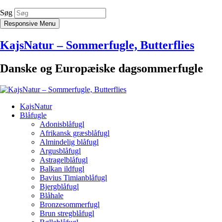
Søg
Responsive Menu
KajsNatur – Sommerfugle, Butterflies
Danske og Europæiske dagsommerfugle
KajsNatur
Blåfugle
Adonisblåfugl
Afrikansk græsblåfugl
Almindelig blåfugl
Argusblåfugl
Astragelblåfugl
Balkan ildfugl
Bavius Timianblåfugl
Bjergblåfugl
Blåhale
Bronzesommerfugl
Brun stregblåfugl