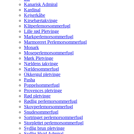
Kanarisk Admiral
Kardinal
Kejserkåbe
Kirsebærtakvinge
Klitperlemorsommerfugl
Lille rød Pletvinge
Markperlemorsommerfugl
Marmoreret Perlemorsommerfugl
Monark
Moseperlemorsommerfugl
Mørk Pletvinge
Nældens takvinge
Nældesommerfugl
Okkergul pletvinge
Pasha
Poppelsommerfugl
Provences pletvinge
Rød pletvinge
Rødlig perlemorsommerfugl
Skovperlemorsommerfugl
Snudesommerfugl
Sortringet perlemorsommerfugl
Storplettet perlemorsommerfugl
Sydlig brun pletvinge
Sydlig Hvid Admiral