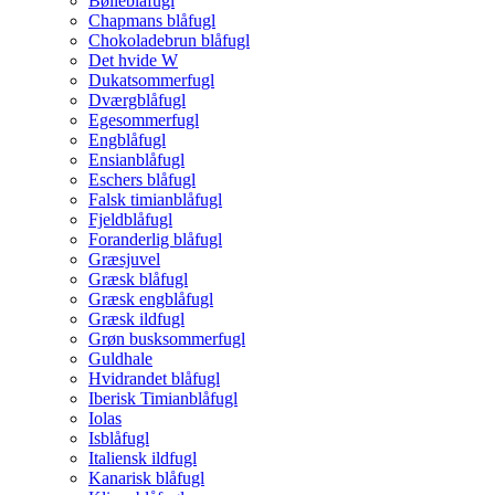
Bølleblåfugl
Chapmans blåfugl
Chokoladebrun blåfugl
Det hvide W
Dukatsommerfugl
Dværgblåfugl
Egesommerfugl
Engblåfugl
Ensianblåfugl
Eschers blåfugl
Falsk timianblåfugl
Fjeldblåfugl
Foranderlig blåfugl
Græsjuvel
Græsk blåfugl
Græsk engblåfugl
Græsk ildfugl
Grøn busksommerfugl
Guldhale
Hvidrandet blåfugl
Iberisk Timianblåfugl
Iolas
Isblåfugl
Italiensk ildfugl
Kanarisk blåfugl