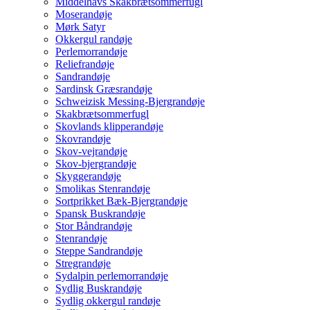
Middelhavs Skakbrætsommerfugl
Moserandøje
Mørk Satyr
Okkergul randøje
Perlemorrandøje
Reliefrandøje
Sandrandøje
Sardinsk Græsrandøje
Schweizisk Messing-Bjergrandøje
Skakbrætsommerfugl
Skovlands klipperandøje
Skovrandøje
Skov-vejrandøje
Skov-bjergrandøje
Skyggerandøje
Smolikas Stenrandøje
Sortprikket Bæk-Bjergrandøje
Spansk Buskrandøje
Stor Båndrandøje
Stenrandøje
Steppe Sandrandøje
Stregrandøje
Sydalpin perlemorrandøje
Sydlig Buskrandøje
Sydlig okkergul randøje