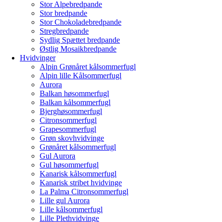
Stor Alpebredpande
Stor bredpande
Stor Chokoladebredpande
Stregbredpande
Sydlig Spættet bredpande
Østlig Mosaikbredpande
Hvidvinger
Alpin Grønåret kålsommerfugl
Alpin lille Kålsommerfugl
Aurora
Balkan høsommerfugl
Balkan kålsommerfugl
Bjerghøsommerfugl
Citronsommerfugl
Grapesommerfugl
Grøn skovhvidvinge
Grønåret kålsommerfugl
Gul Aurora
Gul høsommerfugl
Kanarisk kålsommerfugl
Kanarisk stribet hvidvinge
La Palma Citronsommerfugl
Lille gul Aurora
Lille kålsommerfugl
Lille Plethvidvinge