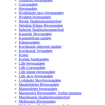
Gulplettet bjergrandøje
Græsrandøje
Herorandøje
Hvidbåndet skov-bjergrandøje
Hvidøjet bjergrandøje
Iberisk Skakbrætsommerfugl
Højalpin Klippe-Bjergrandøje
Italiensk Skakbrætsommerfugl
Kanarisk Skovrandøje
Kastaniebrunt randøje
Klipperandøje
Korsikansk okkergul randøje
Korsikansk Vejrandøje
Kriger
Kretisk Sandrandøje
Lille bjergrandøje
Lille Græsrandøje
Lille klippe-bjergrandøje
Lille skov-bjergrandøje
Lysbåndet Skovbjergrandøje
Mandelplettet Bjergrandøje
Mangeplettet bjergrandøje
Marmoreret Bjergrandøje, Erebia montana
Marokkansk Skakbrætsommerfugl
Mellemstor-Bjergrandøje