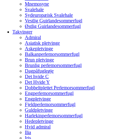
Mnemosyne
Svalehale
Sydeuropæisk Svalehale
Vestlig Guirlandesommerfugl
Østlig Guirlandesommerfugl
Takvinger
Admiral
Asiatisk pletvinge
Askepletvinge
Balkanperlemorsommerfugl
Brun pletvinge
Brunlig perlemorsommerfugl
Dagpåfugleøje
Det hvide C
Det Hvide Y
Dobbeltplettet Perlemorsommerfugl
Engperlemorsommerfugl
Engpletvinge
Fjeldperlemorsommerfugl
Guldpletvinge
Harlekinperlemorsommerfugl
Hedepletvinge
Hvid admiral
Ilia
Iris