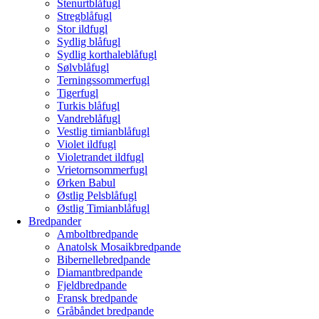
Stenurtblåfugl
Stregblåfugl
Stor ildfugl
Sydlig blåfugl
Sydlig korthaleblåfugl
Sølvblåfugl
Terningssommerfugl
Tigerfugl
Turkis blåfugl
Vandreblåfugl
Vestlig timianblåfugl
Violet ildfugl
Violetrandet ildfugl
Vrietornsommerfugl
Ørken Babul
Østlig Pelsblåfugl
Østlig Timianblåfugl
Bredpander
Amboltbredpande
Anatolsk Mosaikbredpande
Bibernellebredpande
Diamantbredpande
Fjeldbredpande
Fransk bredpande
Gråbåndet bredpande