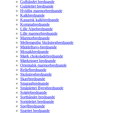
Gulbåndet bredpande
Gulplettet bredpande
Hvidlig marmorbredpande
Kalkbredpande
Kanarisk kalkbredpande
Kommabredpande
Lille Alpebredpande
Lille marmorbredpande
Marmorbredpande
Mellemøstlig Skråstregbredpande
Middelhavs-bredpande
Mosaikbredpande
Mørk chokoladebredpande
Mørkringet bredpande
Orientalsk marmorbredpande
Reliefbredpande
Skråstregbredpande
Skærbredpande
Smaragbredpande
Småplettet Bjergbredpande
Soløjebredpande
Sortbåndet bredpande
Sortplettet bredpande
Spejlbredpande
Spættet bredpande