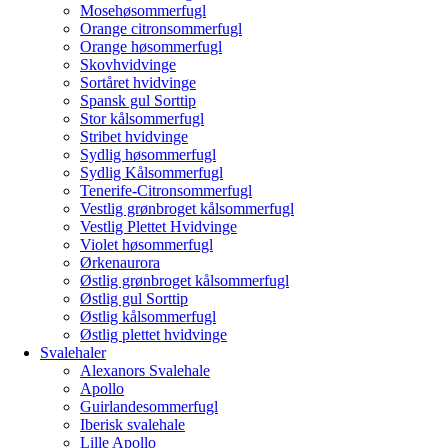
Mosehøsommerfugl
Orange citronsommerfugl
Orange høsommerfugl
Skovhvidvinge
Sortåret hvidvinge
Spansk gul Sorttip
Stor kålsommerfugl
Stribet hvidvinge
Sydlig høsommerfugl
Sydlig Kålsommerfugl
Tenerife-Citronsommerfugl
Vestlig grønbroget kålsommerfugl
Vestlig Plettet Hvidvinge
Violet høsommerfugl
Ørkenaurora
Østlig grønbroget kålsommerfugl
Østlig gul Sorttip
Østlig kålsommerfugl
Østlig plettet hvidvinge
Svalehaler
Alexanors Svalehale
Apollo
Guirlandesommerfugl
Iberisk svalehale
Lille Apollo