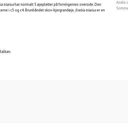
Andre 
a triarius
har normalt 5 øjepletter på forvingernes overside. Den
Sommer
etterne i c5 og c4. Brunbåndet skov-bjergrandøje,
Erebia triarius
er en
Balkan.