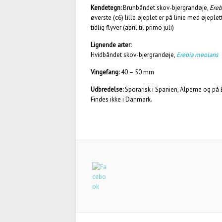
Kendetegn:
Brunbåndet skov-bjergrandøje,
Erebi
øverste (c6) lille øjeplet er på linie med øjepl
tidlig flyver (april til primo juli)
Lignende arter:
Hvidbåndet skov-bjergrandøje,
Erebia meolans
Vingefang:
40 – 50 mm
Udbredelse:
Sporarisk i Spanien, Alperne og på 
Findes ikke i Danmark.