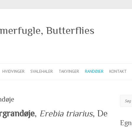
erfugle, Butterflies
HVIDVINGER
SVALEHALER
TAKVINGER
RANDØJER
KONTAKT
ndøje
Søg
rgrandøje
,
Erebia triarius
, De
Egn