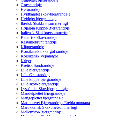
Gulplettet bjergrandøje
Græsrandøje
Herorandøje
Hvidbåndet skov-bjergrandøje
Hvidøjet bjergrandøje
Iberisk Skakbrætsommerfugl
Højalpin Klippe-Bjergrandøje
Italiensk Skakbrætsommerfugl
Kanarisk Skovrandøje
Kastaniebrunt randøje
Klipperandøje
Korsikansk okkergul randøje
Korsikansk Vejrandøje
Kriger
Kretisk Sandrandøje
Lille bjergrandøje
Lille Græsrandøje
Lille klippe-bjergrandøje
Lille skov-bjergrandøje
Lysbåndet Skovbjergrandøje
Mandelplettet Bjergrandøje
Mangeplettet bjergrandøje
Marmoreret Bjergrandøje, Erebia montana
Marokkansk Skakbrætsommerfugl
Mellemstor-Bjergrandøje