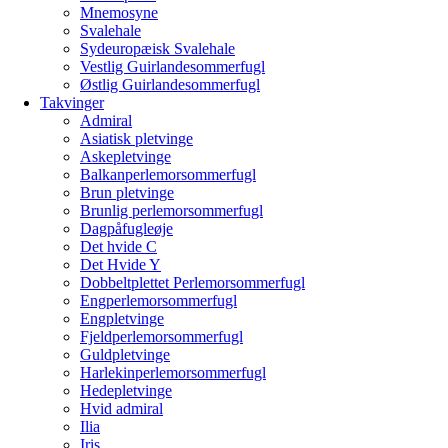
Mnemosyne
Svalehale
Sydeuropæisk Svalehale
Vestlig Guirlandesommerfugl
Østlig Guirlandesommerfugl
Takvinger
Admiral
Asiatisk pletvinge
Askepletvinge
Balkanperlemorsommerfugl
Brun pletvinge
Brunlig perlemorsommerfugl
Dagpåfugleøje
Det hvide C
Det Hvide Y
Dobbeltplettet Perlemorsommerfugl
Engperlemorsommerfugl
Engpletvinge
Fjeldperlemorsommerfugl
Guldpletvinge
Harlekinperlemorsommerfugl
Hedepletvinge
Hvid admiral
Ilia
Iris