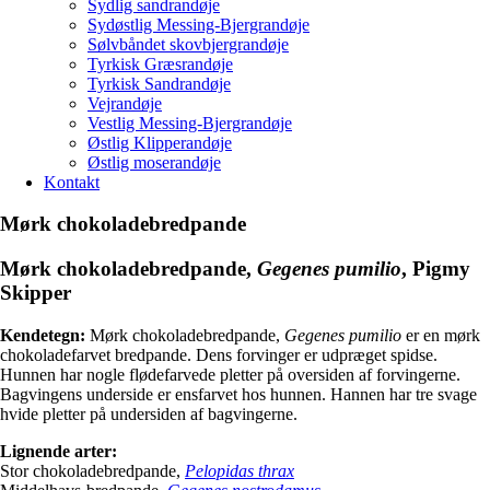
Sydlig sandrandøje
Sydøstlig Messing-Bjergrandøje
Sølvbåndet skovbjergrandøje
Tyrkisk Græsrandøje
Tyrkisk Sandrandøje
Vejrandøje
Vestlig Messing-Bjergrandøje
Østlig Klipperandøje
Østlig moserandøje
Kontakt
Mørk chokoladebredpande
Mørk chokoladebredpande
,
Gegenes pumilio
, Pigmy
Skipper
Kendetegn:
Mørk chokoladebredpande,
Gegenes pumilio
er en mørk
chokoladefarvet bredpande. Dens forvinger er udpræget spidse.
Hunnen har nogle flødefarvede pletter på oversiden af forvingerne.
Bagvingens underside er ensfarvet hos hunnen. Hannen har tre svage
hvide pletter på undersiden af bagvingerne.
Lignende arter:
Stor chokoladebredpande,
Pelopidas thrax