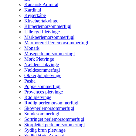
Kanarisk Admiral
Kardinal
Kejserkåbe
Kirsebærtakvinge
Klitperlemorsommerfugl
Lille rød Pletvinge
Markperlemorsommerfugl
Marmoreret Perlemorsommerfugl
Monark
Moseperlemorsommerfugl
Mørk Pletvinge
Nældens takvinge
Nældesommerfugl
Okkergul pletvinge
Pasha
Poppelsommerfugl
Provences pletvinge
Rød pletvinge
Rødlig perlemorsommerfugl
Skovperlemorsommerfugl
Snudesommerfugl
Sortringet perlemorsommerfugl
Storplettet perlemorsommerfugl
Sydlig brun pletvinge
Sydlig Hvid Admiral