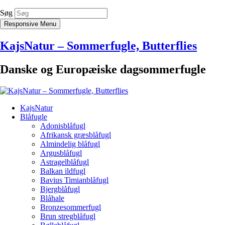
Søg
Responsive Menu
KajsNatur – Sommerfugle, Butterflies
Danske og Europæiske dagsommerfugle
KajsNatur
Blåfugle
Adonisblåfugl
Afrikansk græsblåfugl
Almindelig blåfugl
Argusblåfugl
Astragelblåfugl
Balkan ildfugl
Bavius Timianblåfugl
Bjergblåfugl
Blåhale
Bronzesommerfugl
Brun stregblåfugl