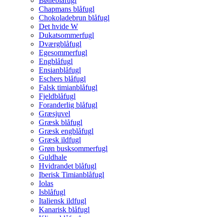
Bølleblåfugl
Chapmans blåfugl
Chokoladebrun blåfugl
Det hvide W
Dukatsommerfugl
Dværgblåfugl
Egesommerfugl
Engblåfugl
Ensianblåfugl
Eschers blåfugl
Falsk timianblåfugl
Fjeldblåfugl
Foranderlig blåfugl
Græsjuvel
Græsk blåfugl
Græsk engblåfugl
Græsk ildfugl
Grøn busksommerfugl
Guldhale
Hvidrandet blåfugl
Iberisk Timianblåfugl
Iolas
Isblåfugl
Italiensk ildfugl
Kanarisk blåfugl