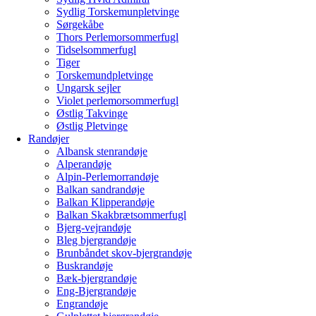
Sydlig Torskemunpletvinge
Sørgekåbe
Thors Perlemorsommerfugl
Tidselsommerfugl
Tiger
Torskemundpletvinge
Ungarsk sejler
Violet perlemorsommerfugl
Østlig Takvinge
Østlig Pletvinge
Randøjer
Albansk stenrandøje
Alperandøje
Alpin-Perlemorrandøje
Balkan sandrandøje
Balkan Klipperandøje
Balkan Skakbrætsommerfugl
Bjerg-vejrandøje
Bleg bjergrandøje
Brunbåndet skov-bjergrandøje
Buskrandøje
Bæk-bjergrandøje
Eng-Bjergrandøje
Engrandøje