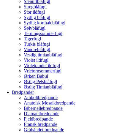
Stenurtblåfugl
Stregblåfugl
Stor ildfugl
Sydlig blåfugl
Sydlig korthaleblåfugl
Sølvblåfugl
Terningssommerfugl
Tigerfugl
Turkis blåfugl
Vandreblåfugl
Vestlig timianblåfugl
Violet ildfugl
Violetrandet ildfugl
Vrietornsommerfugl
Ørken Babul
Østlig Pelsblåfugl
Østlig Timianblåfugl
Bredpander
Amboltbredpande
Anatolsk Mosaikbredpande
Bibernellebredpande
Diamantbredpande
Fjeldbredpande
Fransk bredpande
Gråbåndet bredpande