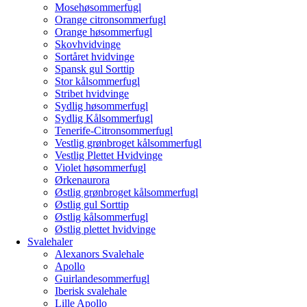
Mosehøsommerfugl
Orange citronsommerfugl
Orange høsommerfugl
Skovhvidvinge
Sortåret hvidvinge
Spansk gul Sorttip
Stor kålsommerfugl
Stribet hvidvinge
Sydlig høsommerfugl
Sydlig Kålsommerfugl
Tenerife-Citronsommerfugl
Vestlig grønbroget kålsommerfugl
Vestlig Plettet Hvidvinge
Violet høsommerfugl
Ørkenaurora
Østlig grønbroget kålsommerfugl
Østlig gul Sorttip
Østlig kålsommerfugl
Østlig plettet hvidvinge
Svalehaler
Alexanors Svalehale
Apollo
Guirlandesommerfugl
Iberisk svalehale
Lille Apollo