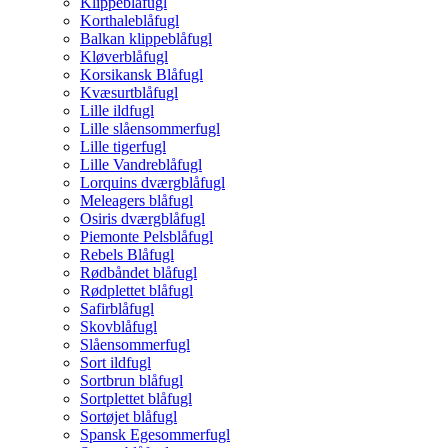
Klippeblåfugl
Korthaleblåfugl
Balkan klippeblåfugl
Kløverblåfugl
Korsikansk Blåfugl
Kvæsurtblåfugl
Lille ildfugl
Lille slåensommerfugl
Lille tigerfugl
Lille Vandreblåfugl
Lorquins dværgblåfugl
Meleagers blåfugl
Osiris dværgblåfugl
Piemonte Pelsblåfugl
Rebels Blåfugl
Rødbåndet blåfugl
Rødplettet blåfugl
Safirblåfugl
Skovblåfugl
Slåensommerfugl
Sort ildfugl
Sortbrun blåfugl
Sortplettet blåfugl
Sortøjet blåfugl
Spansk Egesommerfugl