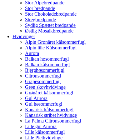
Stor Alpebredpande
Stor bredpande
Stor Chokoladebredpande
Stregbredpande
Sydlig Spættet bredpande
Østlig Mosaikbredpande
Hvidvinger
Alpin Grønåret kålsommerfugl
Alpin lille Kålsommerfugl
Aurora
Balkan høsommerfugl
Balkan kålsommerfugl
Bjerghøsommerfugl
Citronsommerfugl
Grapesommerfugl
Grøn skovhvidvinge
Grønåret kålsommerfugl
Gul Aurora
Gul høsommerfugl
Kanarisk kålsommerfugl
Kanarisk stribet hvidvinge
La Palma Citronsommerfugl
Lille gul Aurora
Lille kålsommerfugl
Lille Plethvidvinge