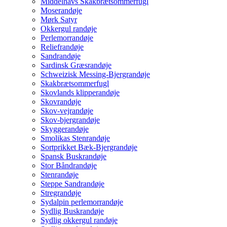
Middelhavs Skakbrætsommerfugl
Moserandøje
Mørk Satyr
Okkergul randøje
Perlemorrandøje
Reliefrandøje
Sandrandøje
Sardinsk Græsrandøje
Schweizisk Messing-Bjergrandøje
Skakbrætsommerfugl
Skovlands klipperandøje
Skovrandøje
Skov-vejrandøje
Skov-bjergrandøje
Skyggerandøje
Smolikas Stenrandøje
Sortprikket Bæk-Bjergrandøje
Spansk Buskrandøje
Stor Båndrandøje
Stenrandøje
Steppe Sandrandøje
Stregrandøje
Sydalpin perlemorrandøje
Sydlig Buskrandøje
Sydlig okkergul randøje