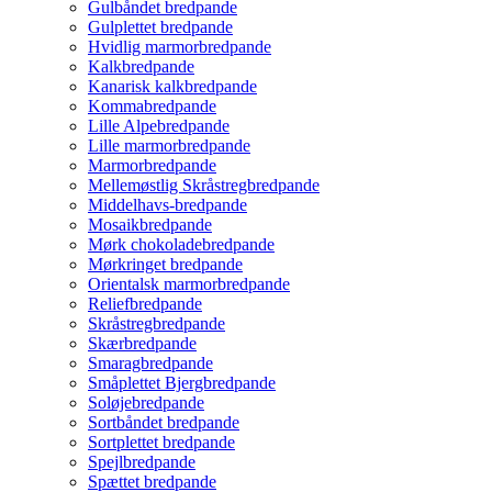
Gulbåndet bredpande
Gulplettet bredpande
Hvidlig marmorbredpande
Kalkbredpande
Kanarisk kalkbredpande
Kommabredpande
Lille Alpebredpande
Lille marmorbredpande
Marmorbredpande
Mellemøstlig Skråstregbredpande
Middelhavs-bredpande
Mosaikbredpande
Mørk chokoladebredpande
Mørkringet bredpande
Orientalsk marmorbredpande
Reliefbredpande
Skråstregbredpande
Skærbredpande
Smaragbredpande
Småplettet Bjergbredpande
Soløjebredpande
Sortbåndet bredpande
Sortplettet bredpande
Spejlbredpande
Spættet bredpande