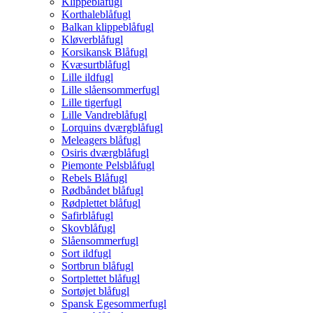
Klippeblåfugl
Korthaleblåfugl
Balkan klippeblåfugl
Kløverblåfugl
Korsikansk Blåfugl
Kvæsurtblåfugl
Lille ildfugl
Lille slåensommerfugl
Lille tigerfugl
Lille Vandreblåfugl
Lorquins dværgblåfugl
Meleagers blåfugl
Osiris dværgblåfugl
Piemonte Pelsblåfugl
Rebels Blåfugl
Rødbåndet blåfugl
Rødplettet blåfugl
Safirblåfugl
Skovblåfugl
Slåensommerfugl
Sort ildfugl
Sortbrun blåfugl
Sortplettet blåfugl
Sortøjet blåfugl
Spansk Egesommerfugl