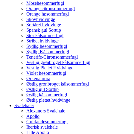
Mosehøsommerfugl
Orange citronsommerfugl
Orange høsommerfugl
Skovhvidvinge
Sortåret hvidvinge
Spansk gul Sorttip
Stor kålsommerfugl
Stribet hvidvinge
Sydlig høsommerfugl
Sydlig Kålsommerfugl
Tenerife-Citronsommerfugl
Vestlig grønbroget kålsommerfugl
Vestlig Plettet Hvidvinge
Violet høsommerfugl
Ørkenaurora
Østlig grønbroget kålsommerfugl
Østlig gul Sorttip
Østlig kålsommerfugl
Østlig plettet hvidvinge
Svalehaler
Alexanors Svalehale
Apollo
Guirlandesommerfugl
Iberisk svalehale
Lille Apollo