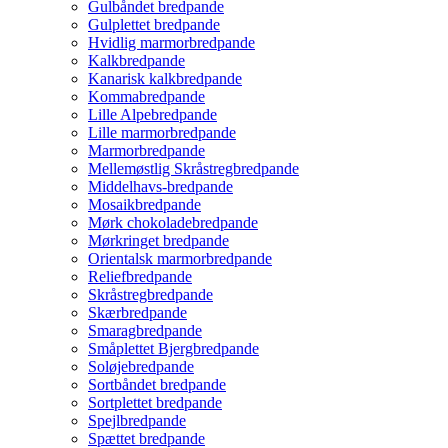
Gulbåndet bredpande
Gulplettet bredpande
Hvidlig marmorbredpande
Kalkbredpande
Kanarisk kalkbredpande
Kommabredpande
Lille Alpebredpande
Lille marmorbredpande
Marmorbredpande
Mellemøstlig Skråstregbredpande
Middelhavs-bredpande
Mosaikbredpande
Mørk chokoladebredpande
Mørkringet bredpande
Orientalsk marmorbredpande
Reliefbredpande
Skråstregbredpande
Skærbredpande
Smaragbredpande
Småplettet Bjergbredpande
Soløjebredpande
Sortbåndet bredpande
Sortplettet bredpande
Spejlbredpande
Spættet bredpande