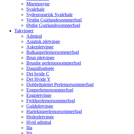
Mnemosyne
Svalehale
Sydeuropæisk Svalehale
Vestlig Guirlandesommerfugl
Østlig Guirlandesommerfugl
Takvinger
Admiral
Asiatisk pletvinge
Askepletvinge
Balkanperlemorsommerfugl
Brun pletvinge
Brunlig perlemorsommerfugl
Dagpåfugleøje
Det hvide C
Det Hvide Y
Dobbeltplettet Perlemorsommerfugl
Engperlemorsommerfugl
Engpletvinge
Fjeldperlemorsommerfugl
Guldpletvinge
Harlekinperlemorsommerfugl
Hedepletvinge
Hvid admiral
Ilia
Iris