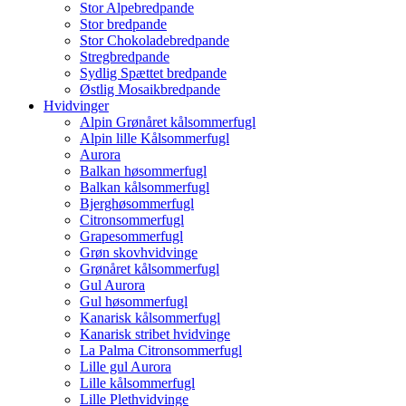
Stor Alpebredpande
Stor bredpande
Stor Chokoladebredpande
Stregbredpande
Sydlig Spættet bredpande
Østlig Mosaikbredpande
Hvidvinger
Alpin Grønåret kålsommerfugl
Alpin lille Kålsommerfugl
Aurora
Balkan høsommerfugl
Balkan kålsommerfugl
Bjerghøsommerfugl
Citronsommerfugl
Grapesommerfugl
Grøn skovhvidvinge
Grønåret kålsommerfugl
Gul Aurora
Gul høsommerfugl
Kanarisk kålsommerfugl
Kanarisk stribet hvidvinge
La Palma Citronsommerfugl
Lille gul Aurora
Lille kålsommerfugl
Lille Plethvidvinge