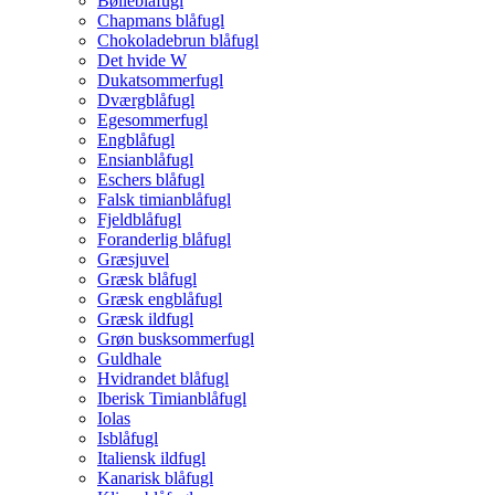
Bølleblåfugl
Chapmans blåfugl
Chokoladebrun blåfugl
Det hvide W
Dukatsommerfugl
Dværgblåfugl
Egesommerfugl
Engblåfugl
Ensianblåfugl
Eschers blåfugl
Falsk timianblåfugl
Fjeldblåfugl
Foranderlig blåfugl
Græsjuvel
Græsk blåfugl
Græsk engblåfugl
Græsk ildfugl
Grøn busksommerfugl
Guldhale
Hvidrandet blåfugl
Iberisk Timianblåfugl
Iolas
Isblåfugl
Italiensk ildfugl
Kanarisk blåfugl