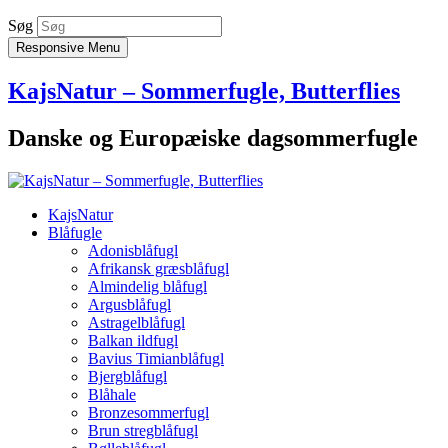
Søg
Responsive Menu
KajsNatur – Sommerfugle, Butterflies
Danske og Europæiske dagsommerfugle
KajsNatur
Blåfugle
Adonisblåfugl
Afrikansk græsblåfugl
Almindelig blåfugl
Argusblåfugl
Astragelblåfugl
Balkan ildfugl
Bavius Timianblåfugl
Bjergblåfugl
Blåhale
Bronzesommerfugl
Brun stregblåfugl