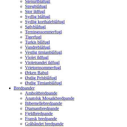
Stenurtblåfugl
Stregblåfugl
Stor ildfugl
Sydlig blåfugl
Sydlig korthaleblåfugl
Sølvblåfugl
Terningssommerfugl
Tigerfugl
Turkis blåfugl
Vandreblåfugl
Vestlig timianblåfugl
Violet ildfugl
Violetrandet ildfugl
Vrietornsommerfugl
Ørken Babul
Østlig Pelsblåfugl
Østlig Timianblåfugl
Bredpander
Amboltbredpande
Anatolsk Mosaikbredpande
Bibernellebredpande
Diamantbredpande
Fjeldbredpande
Fransk bredpande
Gråbåndet bredpande