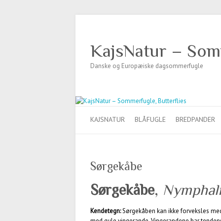
KajsNatur – Somm
Danske og Europæiske dagsommerfugle
KAJSNATUR
BLÅFUGLE
BREDPANDER
Sørgekåbe
Sørgekåbe
,
Nymphali
Kendetegn:
Sørgekåben kan ikke forveksles me
med gule vingerande. Vingerandene har tendens 