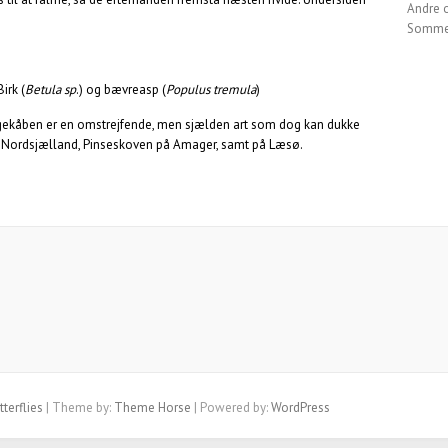
Andre 
Sommer
 Birk (
Betula sp
.) og bævreasp (
Populus tremula
)
rgekåben er en omstrejfende, men sjælden art som dog kan dukke
i Nordsjælland, Pinseskoven på Amager, samt på Læsø.
terflies
| Theme by:
Theme Horse
| Powered by:
WordPress