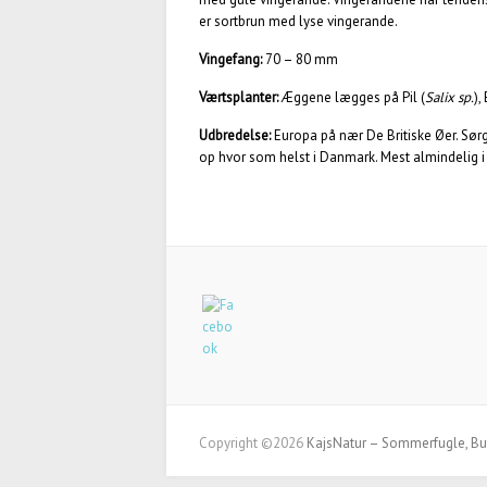
er sortbrun med lyse vingerande.
Vingefang:
70 – 80 mm
Værtsplanter:
Æggene lægges på Pil (
Salix sp.
),
Udbredelse:
Europa på nær De Britiske Øer. Sø
op hvor som helst i Danmark. Mest almindelig 
Copyright ©2026
KajsNatur – Sommerfugle, But