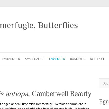
erfugle, Butterflies
HVIDVINGER
SVALEHALER
TAKVINGER
RANDØJER
KONTAKT
Søg
s antiopa
, Camberwell Beauty
Egn
d nogen anden Europæisk sommerfugl. Oversiden er mørkebrun
til at falme, så de efterhånden fremstå næsten hvide. Undersiden