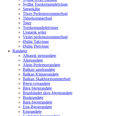
Sydlig Torskemunpletvinge
Sørgekåbe
Thors Perlemorsommerfugl
Tidselsommerfugl
Tiger
Torskemundpletvinge
Ungarsk sejler
Violet perlemorsommerfugl
Østlig Takvinge
Østlig Pletvinge
Randøjer
Albansk stenrandøje
Alperandøje
Alpin-Perlemorrandøje
Balkan sandrandøje
Balkan Klipperandøje
Balkan Skakbrætsommerfugl
Bjerg-vejrandøje
Bleg bjergrandøje
Brunbåndet skov-bjergrandøje
Buskrandøje
Bæk-bjergrandøje
Eng-Bjergrandøje
Engrandøje