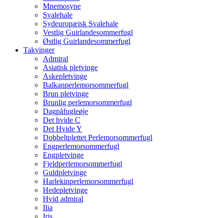
Mnemosyne
Svalehale
Sydeuropæisk Svalehale
Vestlig Guirlandesommerfugl
Østlig Guirlandesommerfugl
Takvinger
Admiral
Asiatisk pletvinge
Askepletvinge
Balkanperlemorsommerfugl
Brun pletvinge
Brunlig perlemorsommerfugl
Dagpåfugleøje
Det hvide C
Det Hvide Y
Dobbeltplettet Perlemorsommerfugl
Engperlemorsommerfugl
Engpletvinge
Fjeldperlemorsommerfugl
Guldpletvinge
Harlekinperlemorsommerfugl
Hedepletvinge
Hvid admiral
Ilia
Iris