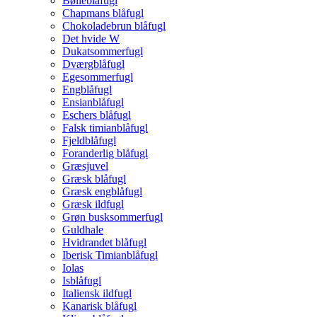
Bølleblåfugl
Chapmans blåfugl
Chokoladebrun blåfugl
Det hvide W
Dukatsommerfugl
Dværgblåfugl
Egesommerfugl
Engblåfugl
Ensianblåfugl
Eschers blåfugl
Falsk timianblåfugl
Fjeldblåfugl
Foranderlig blåfugl
Græsjuvel
Græsk blåfugl
Græsk engblåfugl
Græsk ildfugl
Grøn busksommerfugl
Guldhale
Hvidrandet blåfugl
Iberisk Timianblåfugl
Iolas
Isblåfugl
Italiensk ildfugl
Kanarisk blåfugl