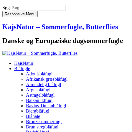
Søg
Responsive Menu
KajsNatur – Sommerfugle, Butterflies
Danske og Europæiske dagsommerfugle
KajsNatur
Blåfugle
Adonisblåfugl
Afrikansk græsblåfugl
Almindelig blåfugl
Argusblåfugl
Astragelblåfugl
Balkan ildfugl
Bavius Timianblåfugl
Bjergblåfugl
Blåhale
Bronzesommerfugl
Brun stregblåfugl