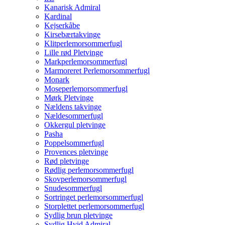
Kanarisk Admiral
Kardinal
Kejserkåbe
Kirsebærtakvinge
Klitperlemorsommerfugl
Lille rød Pletvinge
Markperlemorsommerfugl
Marmoreret Perlemorsommerfugl
Monark
Moseperlemorsommerfugl
Mørk Pletvinge
Nældens takvinge
Nældesommerfugl
Okkergul pletvinge
Pasha
Poppelsommerfugl
Provences pletvinge
Rød pletvinge
Rødlig perlemorsommerfugl
Skovperlemorsommerfugl
Snudesommerfugl
Sortringet perlemorsommerfugl
Storplettet perlemorsommerfugl
Sydlig brun pletvinge
Sydlig Hvid Admiral