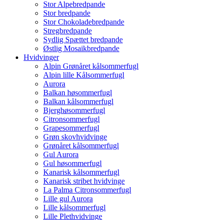
Stor Alpebredpande
Stor bredpande
Stor Chokoladebredpande
Stregbredpande
Sydlig Spættet bredpande
Østlig Mosaikbredpande
Hvidvinger
Alpin Grønåret kålsommerfugl
Alpin lille Kålsommerfugl
Aurora
Balkan høsommerfugl
Balkan kålsommerfugl
Bjerghøsommerfugl
Citronsommerfugl
Grapesommerfugl
Grøn skovhvidvinge
Grønåret kålsommerfugl
Gul Aurora
Gul høsommerfugl
Kanarisk kålsommerfugl
Kanarisk stribet hvidvinge
La Palma Citronsommerfugl
Lille gul Aurora
Lille kålsommerfugl
Lille Plethvidvinge