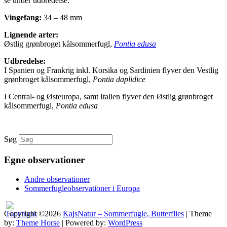
se under udbredelse.
Vingefang:
34 – 48 mm
Lignende arter:
Østlig grønbroget kålsommerfugl
,
Pontia edusa
Udbredelse:
I Spanien og Frankrig inkl. Korsika og Sardinien flyver den Vestlig
grønbroget kålsommerfugl,
Pontia daplidice
I Central- og Østeuropa, samt Italien flyver den Østlig grønbroget
kålsommerfugl,
Pontia edusa
Søg
Egne observationer
Andre observationer
Sommerfugleobservationer i Europa
Copyright ©2026
KajsNatur – Sommerfugle, Butterflies
| Theme
by:
Theme Horse
| Powered by:
WordPress