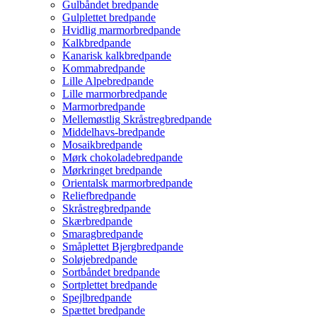
Gulbåndet bredpande
Gulplettet bredpande
Hvidlig marmorbredpande
Kalkbredpande
Kanarisk kalkbredpande
Kommabredpande
Lille Alpebredpande
Lille marmorbredpande
Marmorbredpande
Mellemøstlig Skråstregbredpande
Middelhavs-bredpande
Mosaikbredpande
Mørk chokoladebredpande
Mørkringet bredpande
Orientalsk marmorbredpande
Reliefbredpande
Skråstregbredpande
Skærbredpande
Smaragbredpande
Småplettet Bjergbredpande
Soløjebredpande
Sortbåndet bredpande
Sortplettet bredpande
Spejlbredpande
Spættet bredpande