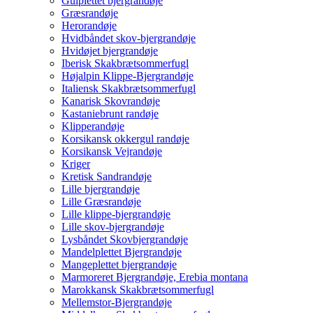
Gulplettet bjergrandøje
Græsrandøje
Herorandøje
Hvidbåndet skov-bjergrandøje
Hvidøjet bjergrandøje
Iberisk Skakbrætsommerfugl
Højalpin Klippe-Bjergrandøje
Italiensk Skakbrætsommerfugl
Kanarisk Skovrandøje
Kastaniebrunt randøje
Klipperandøje
Korsikansk okkergul randøje
Korsikansk Vejrandøje
Kriger
Kretisk Sandrandøje
Lille bjergrandøje
Lille Græsrandøje
Lille klippe-bjergrandøje
Lille skov-bjergrandøje
Lysbåndet Skovbjergrandøje
Mandelplettet Bjergrandøje
Mangeplettet bjergrandøje
Marmoreret Bjergrandøje, Erebia montana
Marokkansk Skakbrætsommerfugl
Mellemstor-Bjergrandøje