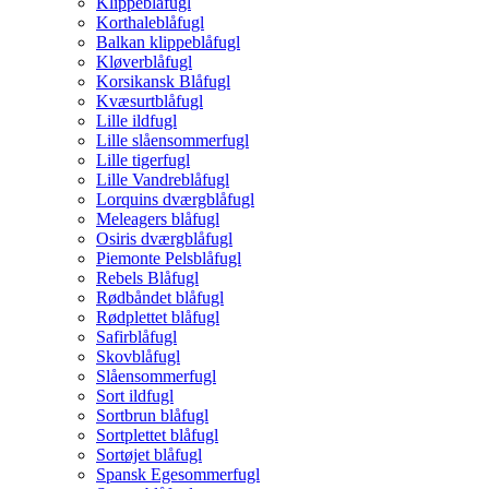
Klippeblåfugl
Korthaleblåfugl
Balkan klippeblåfugl
Kløverblåfugl
Korsikansk Blåfugl
Kvæsurtblåfugl
Lille ildfugl
Lille slåensommerfugl
Lille tigerfugl
Lille Vandreblåfugl
Lorquins dværgblåfugl
Meleagers blåfugl
Osiris dværgblåfugl
Piemonte Pelsblåfugl
Rebels Blåfugl
Rødbåndet blåfugl
Rødplettet blåfugl
Safirblåfugl
Skovblåfugl
Slåensommerfugl
Sort ildfugl
Sortbrun blåfugl
Sortplettet blåfugl
Sortøjet blåfugl
Spansk Egesommerfugl