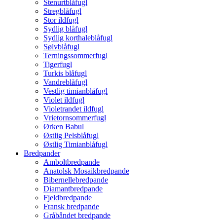
Stenurtblåfugl
Stregblåfugl
Stor ildfugl
Sydlig blåfugl
Sydlig korthaleblåfugl
Sølvblåfugl
Terningssommerfugl
Tigerfugl
Turkis blåfugl
Vandreblåfugl
Vestlig timianblåfugl
Violet ildfugl
Violetrandet ildfugl
Vrietornsommerfugl
Ørken Babul
Østlig Pelsblåfugl
Østlig Timianblåfugl
Bredpander
Amboltbredpande
Anatolsk Mosaikbredpande
Bibernellebredpande
Diamantbredpande
Fjeldbredpande
Fransk bredpande
Gråbåndet bredpande