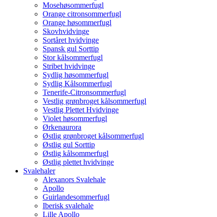
Mosehøsommerfugl
Orange citronsommerfugl
Orange høsommerfugl
Skovhvidvinge
Sortåret hvidvinge
Spansk gul Sorttip
Stor kålsommerfugl
Stribet hvidvinge
Sydlig høsommerfugl
Sydlig Kålsommerfugl
Tenerife-Citronsommerfugl
Vestlig grønbroget kålsommerfugl
Vestlig Plettet Hvidvinge
Violet høsommerfugl
Ørkenaurora
Østlig grønbroget kålsommerfugl
Østlig gul Sorttip
Østlig kålsommerfugl
Østlig plettet hvidvinge
Svalehaler
Alexanors Svalehale
Apollo
Guirlandesommerfugl
Iberisk svalehale
Lille Apollo