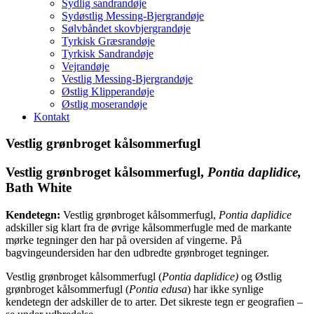
Sydlig sandrandøje
Sydøstlig Messing-Bjergrandøje
Sølvbåndet skovbjergrandøje
Tyrkisk Græsrandøje
Tyrkisk Sandrandøje
Vejrandøje
Vestlig Messing-Bjergrandøje
Østlig Klipperandøje
Østlig moserandøje
Kontakt
Vestlig grønbroget kålsommerfugl
Vestlig grønbroget kålsommerfugl
,
Pontia daplidice,
Bath White
Kendetegn:
Vestlig grønbroget kålsommerfugl,
Pontia daplidice
adskiller sig klart fra de øvrige kålsommerfugle med de markante
mørke tegninger den har på oversiden af vingerne. På
bagvingeundersiden har den udbredte grønbroget tegninger.
Vestlig grønbroget kålsommerfugl (
Pontia daplidice)
og Østlig
grønbroget kålsommerfugl (
Pontia edusa
) har ikke synlige
kendetegn der adskiller de to arter. Det sikreste tegn er geografien –