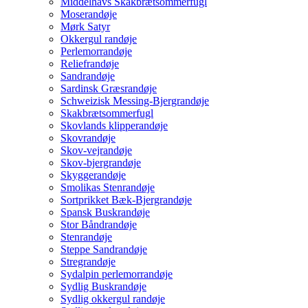
Middelhavs Skakbrætsommerfugl
Moserandøje
Mørk Satyr
Okkergul randøje
Perlemorrandøje
Reliefrandøje
Sandrandøje
Sardinsk Græsrandøje
Schweizisk Messing-Bjergrandøje
Skakbrætsommerfugl
Skovlands klipperandøje
Skovrandøje
Skov-vejrandøje
Skov-bjergrandøje
Skyggerandøje
Smolikas Stenrandøje
Sortprikket Bæk-Bjergrandøje
Spansk Buskrandøje
Stor Båndrandøje
Stenrandøje
Steppe Sandrandøje
Stregrandøje
Sydalpin perlemorrandøje
Sydlig Buskrandøje
Sydlig okkergul randøje