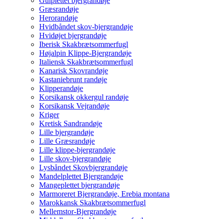
Gulplettet bjergrandøje
Græsrandøje
Herorandøje
Hvidbåndet skov-bjergrandøje
Hvidøjet bjergrandøje
Iberisk Skakbrætsommerfugl
Højalpin Klippe-Bjergrandøje
Italiensk Skakbrætsommerfugl
Kanarisk Skovrandøje
Kastaniebrunt randøje
Klipperandøje
Korsikansk okkergul randøje
Korsikansk Vejrandøje
Kriger
Kretisk Sandrandøje
Lille bjergrandøje
Lille Græsrandøje
Lille klippe-bjergrandøje
Lille skov-bjergrandøje
Lysbåndet Skovbjergrandøje
Mandelplettet Bjergrandøje
Mangeplettet bjergrandøje
Marmoreret Bjergrandøje, Erebia montana
Marokkansk Skakbrætsommerfugl
Mellemstor-Bjergrandøje