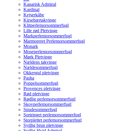
Kanarisk Admiral
Kardinal
Kejserkåbe
Kirsebærtakvinge
Klitperlemorsommerfugl
Lille rød Pletvinge
Markperlemorsommerfugl
Marmoreret Perlemorsommerfugl
Monark
Moseperlemorsommerfugl
Mørk Pletvinge
Nældens takvinge
Nældesommerfugl
Okkergul pletvinge
Pasha
Poppelsommerfugl
Provences pletvinge
Rød pletvinge
Rødlig perlemorsommerfugl
Skovperlemorsommerfugl
Snudesommerfugl
Sortringet perlemorsommerfugl
Storplettet perlemorsommerfugl
Sydlig brun pletvinge
Sydlig Hvid Admiral