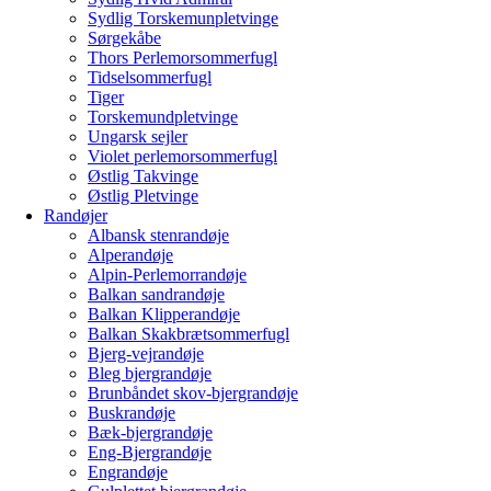
Sydlig Torskemunpletvinge
Sørgekåbe
Thors Perlemorsommerfugl
Tidselsommerfugl
Tiger
Torskemundpletvinge
Ungarsk sejler
Violet perlemorsommerfugl
Østlig Takvinge
Østlig Pletvinge
Randøjer
Albansk stenrandøje
Alperandøje
Alpin-Perlemorrandøje
Balkan sandrandøje
Balkan Klipperandøje
Balkan Skakbrætsommerfugl
Bjerg-vejrandøje
Bleg bjergrandøje
Brunbåndet skov-bjergrandøje
Buskrandøje
Bæk-bjergrandøje
Eng-Bjergrandøje
Engrandøje