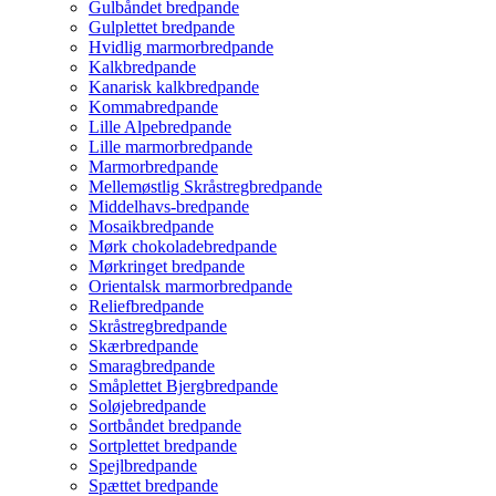
Gulbåndet bredpande
Gulplettet bredpande
Hvidlig marmorbredpande
Kalkbredpande
Kanarisk kalkbredpande
Kommabredpande
Lille Alpebredpande
Lille marmorbredpande
Marmorbredpande
Mellemøstlig Skråstregbredpande
Middelhavs-bredpande
Mosaikbredpande
Mørk chokoladebredpande
Mørkringet bredpande
Orientalsk marmorbredpande
Reliefbredpande
Skråstregbredpande
Skærbredpande
Smaragbredpande
Småplettet Bjergbredpande
Soløjebredpande
Sortbåndet bredpande
Sortplettet bredpande
Spejlbredpande
Spættet bredpande