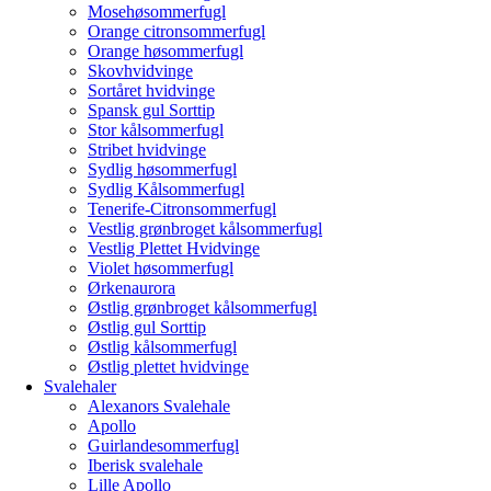
Mosehøsommerfugl
Orange citronsommerfugl
Orange høsommerfugl
Skovhvidvinge
Sortåret hvidvinge
Spansk gul Sorttip
Stor kålsommerfugl
Stribet hvidvinge
Sydlig høsommerfugl
Sydlig Kålsommerfugl
Tenerife-Citronsommerfugl
Vestlig grønbroget kålsommerfugl
Vestlig Plettet Hvidvinge
Violet høsommerfugl
Ørkenaurora
Østlig grønbroget kålsommerfugl
Østlig gul Sorttip
Østlig kålsommerfugl
Østlig plettet hvidvinge
Svalehaler
Alexanors Svalehale
Apollo
Guirlandesommerfugl
Iberisk svalehale
Lille Apollo