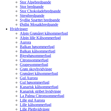
Stor Alpebredpande
Stor bredpande
Stor Chokoladebredpande
Stregbredpande
Sydlig Spættet bredpande
Østlig Mosaikbredpande
Hvidvinger
Alpin Grønåret kålsommerfugl
Alpin lille Kålsommerfugl
Aurora
Balkan høsommerfugl
Balkan kålsommerfugl
Bjerghøsommerfugl
Citronsommerfugl
Grapesommerfugl
Grøn skovhvidvinge
Grønåret kålsommerfugl
Gul Aurora
Gul høsommerfugl
Kanarisk kålsommerfugl
Kanarisk stribet hvidvinge
La Palma Citronsommerfugl
Lille gul Aurora
Lille kålsommerfugl
Lille Plethvidvinge