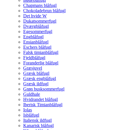
Bølleblåfugl
Chapmans blåfugl
Chokoladebrun blåfugl
Det hvide W
Dukatsommerfugl
Dværgblåfugl
Egesommerfugl
Engblåfugl
Ensianblåfugl
Eschers blåfugl
Falsk timianblåfugl
Fjeldblåfugl
Foranderlig blåfugl
Græsjuvel
Græsk blåfugl
Græsk engblåfugl
Græsk ildfugl
Grøn busksommerfugl
Guldhale
Hvidrandet blåfugl
Iberisk Timianblåfugl
Iolas
Isblåfugl
Italiensk ildfugl
Kanarisk blåfugl