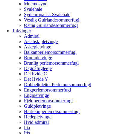
Mnemosyne
Svalehale
Sydeuropæisk Svalehale
Vestlig Guirlandesommerfugl
Østlig Guirlandesommerfugl
Takvinger
Admiral
Asiatisk pletvinge
Askepletvinge
Balkanperlemorsommerfugl
Brun pletvinge
Brunlig perlemorsommerfugl
Dagpåfugleøje
Det hvide C
Det Hvide Y
Dobbeltplettet Perlemorsommerfugl
Engperlemorsommerfugl
Engpletvinge
Fjeldperlemorsommerfugl
Guldpletvinge
Harlekinperlemorsommerfugl
Hedepletvinge
Hvid admiral
Ilia
Iris