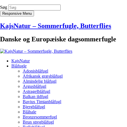
Søg
Responsive Menu
KajsNatur – Sommerfugle, Butterflies
Danske og Europæiske dagsommerfugle
KajsNatur
Blåfugle
Adonisblåfugl
Afrikansk græsblåfugl
Almindelig blåfugl
Argusblåfugl
Astragelblåfugl
Balkan ildfugl
Bavius Timianblåfugl
Bjergblåfugl
Blåhale
Bronzesommerfugl
Brun stregblåfugl