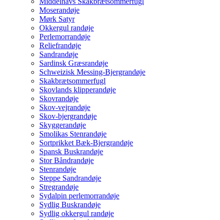
Middelhavs Skakbrætsommerfugl
Moserandøje
Mørk Satyr
Okkergul randøje
Perlemorrandøje
Reliefrandøje
Sandrandøje
Sardinsk Græsrandøje
Schweizisk Messing-Bjergrandøje
Skakbrætsommerfugl
Skovlands klipperandøje
Skovrandøje
Skov-vejrandøje
Skov-bjergrandøje
Skyggerandøje
Smolikas Stenrandøje
Sortprikket Bæk-Bjergrandøje
Spansk Buskrandøje
Stor Båndrandøje
Stenrandøje
Steppe Sandrandøje
Stregrandøje
Sydalpin perlemorrandøje
Sydlig Buskrandøje
Sydlig okkergul randøje