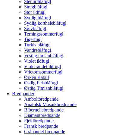
Stenurtblåfugl
Stregblåfugl
Stor ildfugl
Sydlig blåfugl
Sydlig korthaleblåfugl
Sølvblåfugl
Terningssommerfugl
Tigerfugl
Turkis blåfugl
Vandreblåfugl
Vestlig timianblåfugl
Violet ildfugl
Violetrandet ildfugl
Vrietornsommerfugl
Ørken Babul
Østlig Pelsblåfugl
Østlig Timianblåfugl
Bredpander
Amboltbredpande
Anatolsk Mosaikbredpande
Bibernellebredpande
Diamantbredpande
Fjeldbredpande
Fransk bredpande
Gråbåndet bredpande