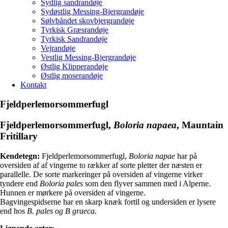
Sydlig sandrandøje
Sydøstlig Messing-Bjergrandøje
Sølvbåndet skovbjergrandøje
Tyrkisk Græsrandøje
Tyrkisk Sandrandøje
Vejrandøje
Vestlig Messing-Bjergrandøje
Østlig Klipperandøje
Østlig moserandøje
Kontakt
Fjeldperlemorsommerfugl
Fjeldperlemorsommerfugl
,
Boloria napaea
, Mauntain
Fritillary
Kendetegn:
Fjeldperlemorsommerfugl,
Boloria napae
har på
oversiden af af vingerne to rækker af sorte pletter der næsten er
parallelle. De sorte markeringer på oversiden af vingerne virker
tyndere end
Boloria pales
som den flyver sammen med i Alperne.
Hunnen er mørkere på oversiden af vingerne.
Bagvingespidserne har en skarp knæk fortil og undersiden er lysere
end hos
B. pales og B graeca.