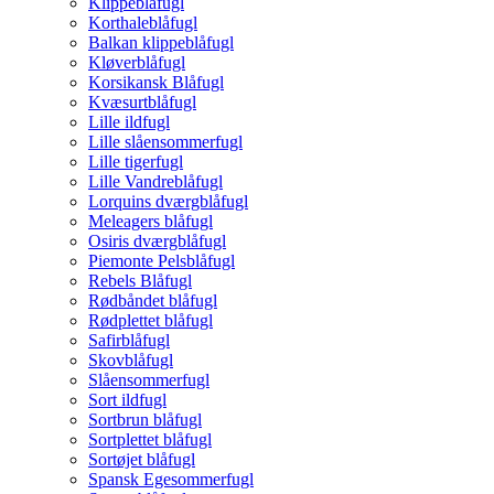
Klippeblåfugl
Korthaleblåfugl
Balkan klippeblåfugl
Kløverblåfugl
Korsikansk Blåfugl
Kvæsurtblåfugl
Lille ildfugl
Lille slåensommerfugl
Lille tigerfugl
Lille Vandreblåfugl
Lorquins dværgblåfugl
Meleagers blåfugl
Osiris dværgblåfugl
Piemonte Pelsblåfugl
Rebels Blåfugl
Rødbåndet blåfugl
Rødplettet blåfugl
Safirblåfugl
Skovblåfugl
Slåensommerfugl
Sort ildfugl
Sortbrun blåfugl
Sortplettet blåfugl
Sortøjet blåfugl
Spansk Egesommerfugl