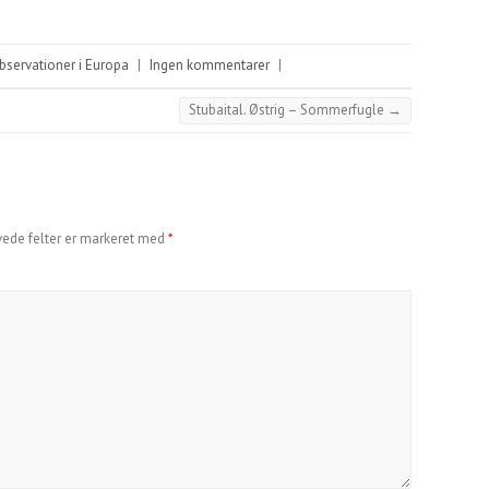
servationer i Europa
|
Ingen kommentarer
|
Stubaital. Østrig – Sommerfugle
→
ede felter er markeret med
*