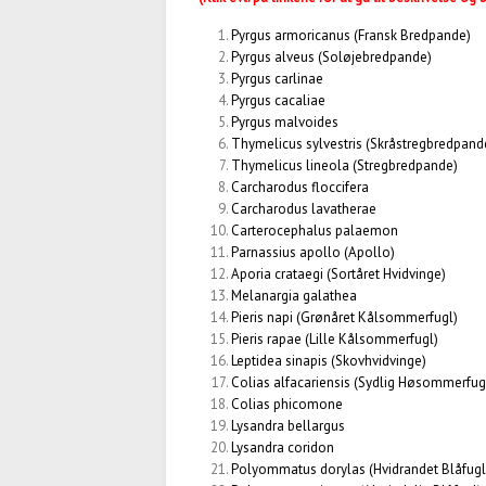
Pyrgus armoricanus
(Fransk Bredpande)
Pyrgus alveus
(Soløjebredpande)
Pyrgus carlinae
Pyrgus cacaliae
Pyrgus malvoides
Thymelicus sylvestris
(Skråstregbredpand
Thymelicus lineola
(Stregbredpande)
Carcharodus floccifera
Carcharodus lavatherae
Carterocephalus palaemon
Parnassius apollo
(Apollo)
Aporia crataegi
(Sortåret Hvidvinge)
Melanargia galathea
Pieris napi
(Grønåret Kålsommerfugl)
Pieris rapae
(Lille Kålsommerfugl)
Leptidea sinapis
(Skovhvidvinge)
Colias alfacariensis
(Sydlig Høsommerfug
Colias phicomone
Lysandra bellargus
Lysandra coridon
Polyommatus dorylas
(Hvidrandet Blåfugl