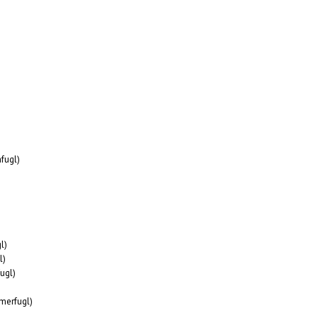
fugl)
l)
l)
ugl)
merfugl)