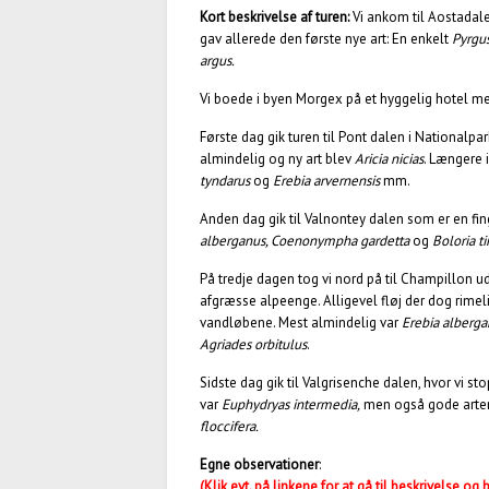
Kort beskrivelse af turen:
Vi ankom til Aostadalen
gav allerede den første nye art: En enkelt
Pyrgus
argus.
Vi boede i byen Morgex på et hyggelig hotel med
Første dag gik turen til Pont dalen i Nationalp
almindelig og ny art blev
Aricia nicias
. Længere 
tyndarus
og
Erebia arvernensis
mm.
Anden dag gik til Valnontey dalen som er en f
alberganus, Coenonympha gardetta
og
Boloria ti
På tredje dagen tog vi nord på til Champillon 
afgræsse alpeenge. Alligevel fløj der dog rime
vandløbene. Mest almindelig var
Erebia alberga
Agriades orbitulus
.
Sidste dag gik til Valgrisenche dalen, hvor vi st
var
Euphydryas intermedia,
men også gode art
floccifera.
Egne observationer
:
(Klik evt. på linkene for at gå til beskrivelse og 