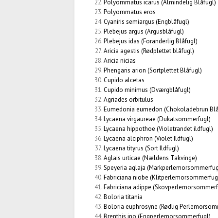
Polyommatus icarus
(Almindelig Blåfugl)
Polyommatus eros
Cyaniris semiargus
(Engblåfugl)
Plebejus argus
(Argusblåfugl)
Plebejus idas
(Foranderlig Blåfugl)
Aricia agestis
(Rødplettet blåfugl)
Aricia nicias
Phengaris arion
(Sortplettet Blåfugl)
Cupido alcetas
Cupido minimus
(Dværgblåfugl)
Agriades orbitulus
Eumedonia eumedon
(Chokoladebrun Blå
Lycaena virgaureae
(Dukatsommerfugl)
Lycaena hippothoe
(Violetrandet ildfugl)
Lycaena alciphron
(Violet Ildfugl)
Lycaena tityrus
(Sort Ildfugl)
Aglais urticae
(Nældens Takvinge)
Speyeria aglaja
(Markperlemorsommerfug
Fabriciana niobe
(Klitperlemorsommerfug
Fabriciana adippe
(Skovperlemorsommerf
Boloria titania
Boloria euphrosyne
(Rødlig Perlemorsom
Brenthis ino (Engperlemorsommerfugl)