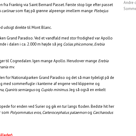
Andre 
 fra Frankrig via Saint Bernard Passet. Første stop lige efter passet
Sommer
 carlinae
som fløj på grønne alpeenge imellem mange
Plebejus
 udsigt direkte til Mont Blanc.
arken Grand Paradiso. Ved et vandfald med stor frodighed var Apollo
inde i dalen i ca. 2.000 m højde så jeg
Colias phicomone, Erebia
inger til Cognedalen. Igen mange Apollo. Herudover mange
Erebia
nania mv.
uden for Nationalparken Grand Paradiso og det så man tydeligt på de
lig med sommerfugle i kanterne af engene ved klipperne og
na, Cyaniris semiargus
og
Cupido minimus
. Jeg så også en enkelt
oppede for enden ved Surier og gik en tur langs floden. Bedste hit her
er som
Polyommatus eros, Carterocephalus palaemon
og
Carcharodus
billeder)