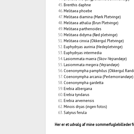
Brenthis daphne
Melitaea phoebe
Melitaea diamina
(Mørk Pletvinge)
Melitaea athalia
(Brun Pletvinge)
Melitaea parthenoides
Melitaea didyma
(Rød pletvinge)
Melitaea cinxia
(Okkergul Pletvinge)
Euphydryas aurinia
(Hedepletvinge)
Euphydryas intermedia
Lasiommata maera
(Skov-Vejrandøje)
Lasiommata megera
(Vejrandøje)
Coenonympha pamphilus
(Okkergul Rand
Coenonympha arcania
(Perlemorrandøje)
Coenonympha gardetta
Erebia albergana
Erebia tyndarus
Erebia arvernensis
Minois dryas (ingen fotos)
Satyrus ferula
Her er et udvalg af mine sommerfuglebilleder fr